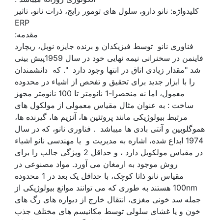
کلیدواژه: نانو دارو، سلول های تومور رایج، ذرات نانو، تاثیر
ERP
مقدمه:
فناوری نانو توسط فیزیکدان و برنده جایزه نوبل، ریچارد
فاینمن در سخنرانی نیمه نهایی خود در سال 1959پیش بینی
شد "مقدار زیادی اتاق در انتها وجود دارد ". که دانشمندان
را با ابزار جدید برای تحقیق و تفحص از اشیاء در محدوده
معمول، اما نه منحصرا-1 نانومتر تا 100 نانومتر مجهز
ساخت : به عنوان مثال مقیاس معمولی از مولکول های
مرتبط بیولوژیکی مانند پروتئین ها، آنزیم ها، گیرنده ها،
هموگلوبین و آنتی بادی ها میباشد . فناوری نانو، که در سال
1974 ابداع شده، اشاره به مدیریت و یا مهندسی نانو اشیاء
در مقیاس مولکویل دارد ، و حداقل 2 ویژگی جالب را برای
روش موجود به ارمغان می آورد. مواد مصنوعی در
مقیاس نانو ذاتا کوچک، با حداقل یک بعد در 1 محدوده
100nm هستند به طوری که می توانند موانع بیولوژیکی از
جمله سد خونی مغزی، انتقال خارج از دیواره های رگ های
خون و یا غشای سلولی توسط مکانیسم های مختلف جذب