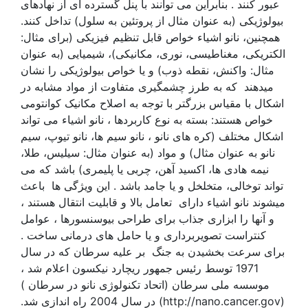
عبور کنند . بنابراین می توانند با پنل گسترده ای از نهادهای
بیولوژیکی (به عنوان مثال از پروتئین به سلول) تداخل کنند.
همچنین، نانو اشیاء خواص قابل تنظیم فیزیکی (برای مثال:
الکتریکی، مغناطیسی، نوری، مکانیکی)، شیمیایی (به عنوان
مثال: واکنش، نقطه ذوب) و یا خواص بیولوژیکی را نشان
میدهند که به طرز چشمگیری متفاوت از مواد مشابه در
اشکال با مقیاس بزرگتر با توجه به اصلاح مکانیک کوانتومی
خواص هستند: بسته به نوع کاربردها ، نانو اشیاء می تواند
اشکال مختلف (کره های نانو ، نانو سیم ها، نانو تیوپ، سیم
نانو به عنوان مثال) و مواد (به عنوان مثال: سیلیس، طلا،
نیمه هادی ها، اکسید آهن، چربی یا پلیمری) باشد که می
تواند توخالی، متخلخل و یا جامد باشد . این ویژگی ها باعث
میشوند نانو اشیاء دارای تعامل بالا و قابلیت انتقال هستند ،
و آنها را ابزاری جذاب برای طراحی بیوسنسورها ، عوامل
کنتراست تصویربرداری و یا حامل های درمانی ساخت .
برای سرعت بخشیدن به جنگ بر علیه سرطان که در سال
1971 توسط رئیس جمهور ریچارد نیکسون اعلام شد ،
موسسه ملی سرطان (اتحاد تکنولوژی نانو در سرطان )
(http://nano.cancer.gov) در سال 2004 راه اندازی شد.