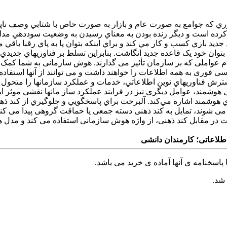
ي که جوامع به صورت عام و بازار به صورت خاص با شتابي وصف ناپذير
 کرده است و ديگر زنده بودن به معناي رسيدن به وضعيت سوددهي مداوم نم
 بازي کسب و کار مي کند و براي اينکه بتوان پا به پاي رقبا باقي مان
بتوان خود يک قاعده جديد انگاشت. بنابراين تسلط بر فناوريهاي جديد
ام عواملی که بر سازمان تأثیر می گذارند. هوش سازمانی به شما کمک 
 فوری به همه اطلاعات را خواهند داشت و می توانند از آنها استفاده
ترش فناوريهاي نوين اطلاعاتي، خدمات و عملكرد سازمانها را متحول ك
خلاق انسانی هوشمند، عوامل دیگری نیز در فرایند عملکرد ساز مانها نقشی م
 هوشمند اشاره مي‌كند. آلبرخت براي پاسخگويي و جلوگيري از كند ذهن
 شوند، تمایل به کند ذهنی دسته جمعی یا حماقت گروهی پیدا می کنند .
ت در مقابل کند ذهنی، از واژه هوش سازمانی استفاده می کند و مدل
لاعاتی؛ کارمندان دانشی
پاسخنامه ی آنها آماده ی خرید می باشد.
 شد.