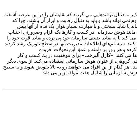
 به دنبال ترفندهايي مي گردند که بقايشان را در اين عرصه آشفته
ي تواند باشد و بايد به دنبال رقابت و ابزار آن باشند، چرا که
د يا شايد بسختي و با مهارت بسيار بتوان يک قدم از آنها پيش
ي مانند هوش سازمانی در کسب و کارها يک الزام وضرورتي اجتناب
می کند تا به نقاط ضعف سازمان خود پی برده و نقاط قوت خود را
 کنند. سيستم‌هاي اطلاعات مديريت تنها در سطح تئوريک رشد کردند
رده و هر روز بر دامنه و عمق اين تحولات افزوده
وثر ایفا می کنند. «كارل آلبرخت» براي موفقيت در يك كسب و كار
ي گروهي، از عنوان هوش سازماني استفاده مي‌‌كند. از سوی دیگر
 هر کدام از این افراد می خواهند رو به بالا تفویض شوند و به سطح
 هوش سازمانی را شامل هفت مولفه زیر می داند: