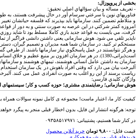
بخشی از پروپوزال:
- تعريف مساله و بيان سؤالهاي اصلي تحقيق:‌
فناوريهاي نوين با سرعتي سرسام آور در حال پيشرفت هستند، به طور
و متلاطم تضمين کنند. سازمانها بايد بپذيرند که فلسفه حياتشان تغيير
امروزه کمتر شرکتي در اين عرصه به صورت سنتي و به دور از قواعد جديد
گرفت، مي بايست به قواعد جديد بازي کاملا مسلط بود تا شايد روزي 
ناپذير تلقي مي شود. هوش سازمانی یعنی داشتن دانشی فراگیر از تم
مستحکم تر کنید. در سازمان شما همه مدیران و تصمیم گیران، دسترسی
و هرگز نتوانستند در عمل پاسخگوي نياز سازمانها باشند. از طرفي گس
است(براتی،1380). در هر سازمان افزون بر منبع عظیم و 
سازمان به داشتن عامل انساني هوشمند، تيمهاي هوشمند و سازمانهاي
آلبرخت بیان می دارد که وقتی افراد باهوش در یک سازمان استخدام می
ریاست برسند از این رو اغلب به صورت انفرادی عمل می کنند. آلبرخ
واژگان كليدي فارسی:
هوش سازمانی؛ رضایتمندی مشتری؛ حوزه کسب و کار؛ سیستمهای اط
کیفیت کار ما، اعتبار ماست! مجموعه ی کامل نمونه سوالات همراه با 
توجه: هرگونه انتشار این فایل، بدون اخطار قبلی منجر به پیگرد خواهد
در کنار شما هستیم، پشتیبانی: ۰۹۳۵۸۵۱۷۹۷۱
قیمت فایل:
۹,۸۰۰ تومان
خرید آنلاین محصول
خریدهای قبلی من
شروع همکاری...