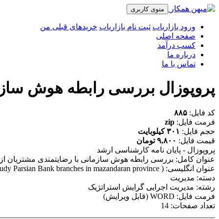
منوی کاربری
ورود بازاریاب
ثبت نام بازاریاب
خریدهای قبلی من
صفحه اصلی
کسب درآمد
درباره ما
تماس با ما
پروپوزال بررسی رابطه هوش سازمان
کد فایل:
۸۸۵
فرمت فایل:
zip
حجم فایل:
۳۰۱ کیلوبایت
قیمت فایل:
۹,۸۰۰ تومان
پروپوزال - پایان نامه کارشناسی ارشد
عنوان کامل: بررسی رابطه هوش سازمانی با رضایتمندی مشتریان از د
عنوان انگلیسی: Investigating the relationship of organizational intelligence with customers satisfaction from the employees perspective ( Case of study Parsian Bank branches in mazandaran province )
دسته: مدیریت
رشته: مدیریت اجرایی گرایش استراتژیک
فرمت فایل: WORD (قابل ویرایش)
تعداد صفحات: 14
_______________________________________________________