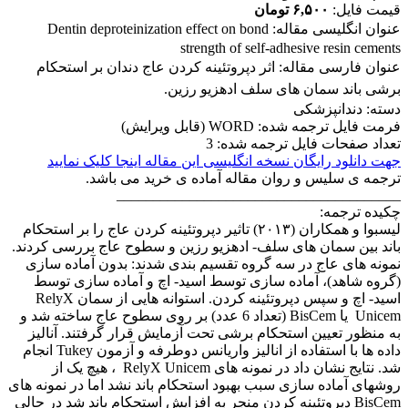
قیمت فایل:
۶,۵۰۰ تومان
عنوان انگلیسی مقاله:
Dentin deproteinization effect on bond
strength of self-adhesive resin cements
عنوان فارسی مقاله:
اثر دپروتئینه کردن عاج دندان بر استحکام
برشی باند سمان های سلف ادهزیو رزین.
دسته: دندانپزشکی
فرمت فایل ترجمه شده: WORD (قابل ویرایش)
تعداد صفحات فایل ترجمه شده: 3
جهت دانلود رایگان نسخه انگلیسی این مقاله اینجا کلیک نمایید
ترجمه ی سلیس و روان مقاله آماده ی خرید می باشد.
_______________________________________
چکیده ترجمه:
لیسبوا و همکاران (٢٠١٣‏) تاثیر دپروتئینه کردن عاج را بر استحکام
باند بین سمان های سلف- ادهزیو رزین و سطوح عاج بررسی کردند.
نمونه های عاج در سه گروه تقسیم بندی شدند: بدون آماده سازی
(گروه شاهد)، آماده سازی توسط اسید- اچ و آماده سازی توسط
اسید- اچ و سپس دپروتئینه کردن. استوانه هایی از سمان RelyX
Unicem ‏ یا BisCem (تعداد 6 عدد) بر روی سطوح عاج ساخته شد و
به منظور تعیین استحکام برشی تحت آزمایش قرار گرفتند. آنالیز
داده ها با استفاده از انالیز واریانس ‏دوطرفه و آزمون Tukey ‏انجام
شد. نتایج نشان داد در نمونه های RelyX Unicem ‏ ، هیچ یک از
روشهای آماده سازی سبب بهبود استحکام باند نشد اما در نمونه های
BisCem ‏دپروتئینه کردن منجر به افزایش استحکام باند شد در حالی