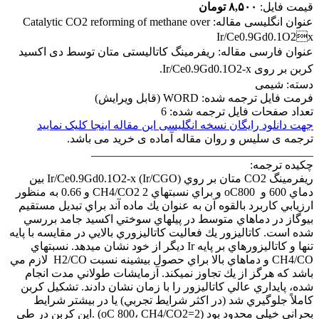
قیمت فایل:
۸,۵۰۰ تومان
عنوان انگلیسی مقاله:
Catalytic CO2 reforming of methane over
Ir/Ce0.9Gd0.1O2x
عنوان فارسی مقاله:
ریفرمینگ کاتالیستی متان توسط دی اکسید
کربن بر روی Ir/Ce0.9Gd0.1O2-x.
دسته: شیمی
فرمت فایل ترجمه شده: WORD (قابل ویرایش)
تعداد صفحات فایل ترجمه شده: 6
جهت دانلود رایگان نسخه انگلیسی این مقاله اینجا کلیک نمایید
ترجمه ی سلیس و روان مقاله آماده ی خرید می باشد.
_______________________________________
چکیده ترجمه:
ريفرمينگ CO2 متان بر روي Ir/Ce0.9Gd0.1O2-x (Ir/CGO) بين
دماي 600 و oC‍800 و براي نسبتهاي CH4/CO2 2 و 0.66 به منظور
ارزيابي كاربرد بالقوه آن به عنوان يك ماده آند براي تبديل مستقيم
بيوگاز در دماهاي متوسط در پيلهاي سوختي اكسيد جامد بررسي
شده است. كاتاليزور يك فعاليت كاتاليزوري بالايي در مقايسه با پايه
تنها و كاتاليزورهاي بر پايه Ir ديگر از خود نشان ميدهد. نسبتهاي
CH4/CO و دماهاي بالا براي حصول بيشينه نسبت H2/CO لازم مي
باشد كه هرگز از يك تجاوز نميكند. آزمايشات طولاني مدت انجام
شده، پايداري عالي كاتاليزور را با زمان نشان دادند. تشكيل كربن
كاملاً جلوگيري شد (در اكثر شرايط تجربي) يا در بيشتر شرايط
بحراني خيلي محدود بود (oC 800، CH4/CO2=2) .اين كربن در طي