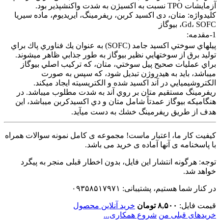
آزمايشات TPO نسبت به اكسيژن به شدت واكنشپذير بود.
کلیدواژه: متان، دی اکسید کربن، ریفرمینگ، ایریدیوم، ماده سیریا
Gd، SOFC، بیوگاز
1-مقدمه:
پيلهاي سوختي اكسيد جامد (SOFC) به عنوان يك فناوري پاك براي
توليد برق از سوختهايي نظير بيوگاز به طور جذابي ظاهر ميشوند.
براي عمليات صحيح پيل سوختي، متان، كه تركيب اصلي بيوگاز
ميباشد، بايد به هيدروژن تبديل شود، كه سپس به صورت
الكتروشيميايي در آند اكسيد شده و الكتريسيته ايجاد ميكند.
ريفرمينگ مستقيم متان بر روي آند به شدت مطلوب ميباشد. در
هنگاميكه بيوگاز عمدتاً شامل متان و دي اكسيدكربن ميباشد، اين
هدف از طريق ريفرمينگ خشك به دست ميآيد.
کیفیت کار ما، اعتبار ماست! مجموعه ی کامل نمونه سوالات همراه
با پاسخنامه ی آنها آماده ی خرید می باشد.
توجه: هرگونه انتشار این فایل، بدون اخطار قبلی منجر به پیگرد
خواهد شد.
در کنار شما هستیم، پشتیبانی: ۰۹۳۵۸۵۱۷۹۷۱
قیمت فایل:
۸,۵۰۰ تومان
خرید آنلاین محصول
خریدهای قبلی من
شروع همکاری...