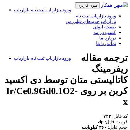
منوی کاربری
ورود بازاریاب
ثبت نام بازاریاب
ورود بازاریاب
ثبت نام
بازاریاب
خریدهای قبلی من
صفحه اصلی
کسب درآمد
درباره ما
تماس با ما
ترجمه مقاله
ورود بازاریاب
ثبت نام بازاریاب
ریفرمینگ
کاتالیستی متان توسط دی اکسید
کربن بر روی Ir/Ce0.9Gd0.1O2-
x
کد فایل:
۷۴۳
فرمت فایل:
zip
حجم فایل:
۳۶۰ کیلوبایت