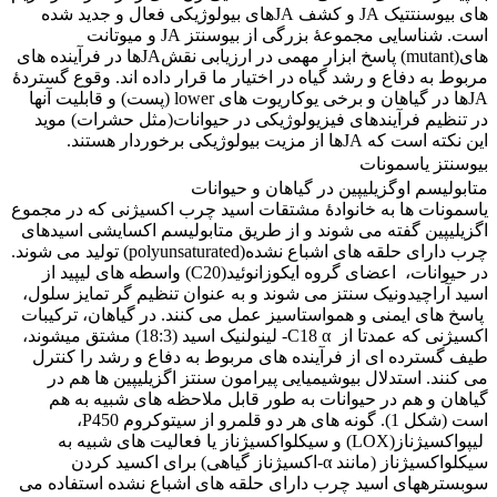
های بیوسنتتیک JA و کشف JAهای بیولوژیکی فعال و جدید شده
است. شناسایی مجموعۀ بزرگی از بیوسنتز JA و میوتانت
های(mutant) پاسخ ابزار مهمی در ارزیابی نقشJAها در فرآینده های
مربوط به دفاع و رشد گیاه در اختیار ما قرار داده اند. وقوع گستردۀ
JAها در گیاهان و برخی یوکاریوت های lower (پست) و قابلیت آنها
در تنظیم فرآیندهای فیزیولوژیکی در حیوانات(مثل حشرات) موید
این نکته است که JAها از مزیت بیولوژیکی برخوردار هستند.
بیوسنتز یاسمونات
متابولیسم اوگزیلیپین در گیاهان و حیوانات
یاسمونات ها به خانوادۀ مشتقات اسید چرب اکسیژنی که در مجموع
اگزیلیپین گفته می شوند و از طریق متابولیسم اکسایشی اسیدهای
چرب دارای حلقه های اشباع نشده(polyunsaturated) تولید می شوند.
در حیوانات، اعضای گروه ایکوزانوئید(C20) واسطه های لیپید از
اسید آراچیدونیک سنتز می شوند و به عنوان تنظیم گر تمایز سلول،
پاسخ های ایمنی و همواستاسیز عمل می کنند. در گیاهان، ترکیبات
اکسیژنی که عمدتا از C18 α- لینولنیک اسید (18:3) مشتق میشوند،
طیف گسترده ای از فرآینده های مربوط به دفاع و رشد را کنترل
می کنند. استدلال بیوشیمیایی پیرامون سنتز اگزیلیپین ها هم در
گیاهان و هم در حیوانات به طور قابل ملاحظه های شبیه به هم
است (شکل 1). گونه های هر دو قلمرو از سیتوکروم P450،
لیپواکسیژناز(LOX) و سیکلواکسیژناز یا فعالیت های شبیه به
سیکلواکسیژناز (مانند α-اکسیژناز گیاهی) برای اکسید کردن
سوبسترههای اسید چرب دارای حلقه های اشباع نشده استفاده می