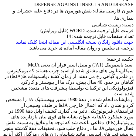
DEFENSE AGAINST INSECTS AND DISEASE
عنوان فارسی مقاله:
نقش هورمون ها در دفاع علیه حشرات و
بیماری ها.
دسته: زیست شناسی
فرمت فایل ترجمه شده: WORD (قابل ویرایش)
تعداد صفحات فایل ترجمه شده: 14
جهت دانلود رایگان نسخه انگلیسی این مقاله اینجا کلیک نمایید
ترجمه ی سلیس و روان مقاله آماده ی خرید می باشد.
_______________________________________
چکیده ترجمه:
اسید یاسمونیک (JA1) و متیل استر فرار آن یعنی MeJA
سیکلوپنتانون های مشتق شده از اسید چرب هستند که یوبیکیتوس
در قلمرو گیاهی رخ می دهند. از زمان کشف یاسمونات ها(JAها) در
گیاهان در حدود 40 سال پیش، درک ما از بیوسنتز و کارکرد
فیزیولوژیکی این ترکیبات بواسطۀ پیشرفت های متعدد مشخص
شده است.
آزمایشات انجام شده در دهۀ 1980 مسیر بیوسنتتیک JA را مشخص
کرد و نشان داد که اعمال خارجی JAها بر طیف وسیعی از
فرآیندهای فیزیولوژیکی تأثیر می گذارد. کشف اوایل دهۀ 1990 در
مورد عملکرد JAها به عنوان نشانه های قوی بیان بازدارنده های
پروتوئیناز(PIs) دفاعی باعث شد که توجه ها وعلایق به سمت نقش
فعال هورمونیJA ها در دفاع جلب شود. تحقیقات دهۀ گذشته منجر
به پیشرفت های اساسی مانند شناسایی ژن های رمزگذار اکثر آنزیم