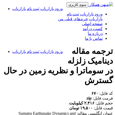
منوی کاربری
ورود بازاریاب
ثبت نام بازاریاب
ورود بازاریاب
ثبت نام
بازاریاب
خریدهای قبلی من
صفحه اصلی
کسب درآمد
درباره ما
تماس با ما
ترجمه مقاله
ورود بازاریاب
ثبت نام بازاریاب
دینامیک زلزله
در سوماترا و نظریه زمین در حال
گسترش
کد فایل:
۶۷۰
فرمت فایل:
zip
حجم فایل:
۲,۴۱۶ کیلوبایت
قیمت فایل:
۱۹,۵۰۰ تومان
عنوان انگلیسی مقاله:
Sumatra Earthquake Dynamics and