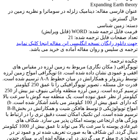
Expanding Earth theory
عنوان فارسی مقاله:
دینامیک زلزله در سوماترا و نظریه زمین در
حال گسترش.
دسته: زمین شناسی
فرمت فایل ترجمه شده: WORD (قابل ویرایش)
تعداد صفحات فایل ترجمه شده: 21
جهت دانلود رایگان نسخه انگلیسی این مقاله اینجا کلیک نمایید
ترجمه ی سلیس و روان مقاله آماده ی خرید می باشد.
_______________________________________
چکیده ترجمه:
توپوگرافی ( مکان نگاری) مربوط به زمین لرزه در مقیاس های
افقی و عمودی نشان داده شده است. a) توپگرافی امواج زمین لرزه
توسط ریتزولر و همکارانش در میان خطوط A-A ترسیم شده است.
قدرت حل مسئله ، تصویر توپوگرافیکی را تا عمق 250 کیلومتر
ترسیم کرده است. زمین لرزه منطقه واداتی بنیوف نیز بیش از 250
کیلومتر از نظر عمق نبوده است. یک منطقه سه گوش با سرعت بالا
که دارای عمق بیش از 100 کیلومتر می باشد آشکار شده است. b)
امواج توپولوژیکی p توسط هافکن شیت و همکارانش در بخشB-B
ترسیم شده است. این تکنیک امکان تست دقیق تری را در ارتباط با
ویژگی های ارتجاعی پوسته امکان پذیر می سازد. شکاف های
غیرعادی پوسته با سرعت بالا می تواند تا عمق بیش از 1000 کیلومتر
دنبال گردد. این شکاف ها به صورت تعریف شده تر و عمود تر در
توپولوژی p مطرح می گردند. در این مقاله ایده ای بر مبنای چندین