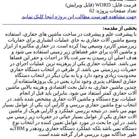
فرمت فایل: WORD (قابل ویرایش)
تعداد صفحات پروژه: 62
جهت مشاهده فهرست مطالب این پروژه اینجا کلیک نمایید
______________________________________________________
بخشی از مقدمه:
با پيشرفت علم و پيشرفت در ساخت ماشين هاي حفاري، استفاده
وسيع ماشين آلات حفاري به جاي عمليات آتشباري براي حفاريات
زيرزميني کاربرد وسيعي پيدا کرده است. در حفاري مکانيزه از ابزار
و ماشين آلات براي حفر فضاهاي زير زميني استفاده مي شود و
هدف اصلي آن رسيدن به سرعت بالا در احداث و حفر اين فضاها
مي باشد. عمليات حفاري يکي از پرهزينه ترين عمليات اجراي در
حفريات زيرزميني مي باشد. از طرفي در انتخاب دستگاه حفاري
محدوديت زيادي وجود دارد و يا به بيان ديگر در انتخاب دستگاه
حفاري انعطاف پذيري وجود ندارد يعني در يک پروژهاستفاده از
چندين ماشين حفاري, به دليل بحث اقتصادي و هزينه بالايي ماشين
آلات حفاري کمتر استفاد مي شود. بنابراين بايد قبل از انجام
عمليات، نوع دستگاه و ماشين آلات حفاري مشخص شده باشد. در
انتخاب نوع ماشين حفاري بررسي و کارايي آن، يکي از عوامل بسيار
مهم مي باشد. در نتيجه بررسي عملکرد و کارايي هريک از ماشين
الات حفاري يکي از عوامل بسيار حياتي در حفريات زير زميني مي
باشد. در اين جا بحث در مورد عوامل تعيين کننده در انتخاب نوع
دستگاه نمي باشد بلکه عملکرد دستگاه حفاري رودهدر و TBMبه
طور جداگانه مورد بررسي قرار گرفته شده است.