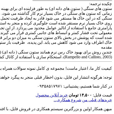
چکیده ترجمه:
ستون های سنگی ( ستون های دانه ای) به طور فزاینده ای برای بهینه 
زمانی که ستون های سنگی در خاک بسیار نرم کار گذاشته می شود، 
سنگی که در این خاک ها مستقر می شود قادر به ایجاد ظرفیت تحمل 
روی خاک بسیار نرم مستقر شده است جلوگیری کرده و منجر به استق
پارامتری جامع با استفاده از انالیز عوامل محدود می پردازد. از این
معمولی تحت فشار کمتر و انبساط های جانبی کمتری قرار می گیرند. 
شده است که پوشش در بخش بالای ستون سنگی به میزان دو برابر قط
خاک اطراف وارد می شود کاهش می یابد. این پدیده، ظرفیت بار ست
مقدمه
(Rampello and Callisto, 2003)، استحکام سازی با استفاده از کانال کشی عمودی از پیش ساخته شده (Shen et al., 2005) و عملیات اهک کاری (چسبکاری) (Rajasekaran and Rao, 2002) وجود دارد.
کیفیت کار ما، اعتبار ماست! مجموعه ی کامل نمونه سوالات همراه با 
توجه: هرگونه انتشار این فایل، بدون اخطار قبلی منجر به پیگرد خواهد
در کنار شما هستیم، پشتیبانی: ۰۹۳۵۸۵۱۷۹۷۱
قیمت فایل:
۱۴,۵۰۰ تومان
خرید آنلاین محصول
خریدهای قبلی من
شروع همکاری...
میهن همکار اولین و بزرگترین سیستم همکاری در فروش فایل، با افتخا