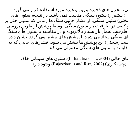
ی، مخزن های ذخیره بنزین و غیره مورد استفاده قرار می گیرد.
(استقرار) ستون سنگی مناسب نمی باشد. در نتیجه، ستون های
سختی) ستون سنگی، از فشار جانبی سنگ ها زمانی که ستون حتی بر
می و کیفی در ظرفیت بار ستون سنگی توسط پوشش از طریق بررسی
 ظرفیت تحمل بار بسیار بالاتربوده و در مقایسه با ستون های سنگی
ای سنگی ایجاد می شود با پوشش های بیشتر می گردد. نشان داده
یت (سختی) این پوشش ها بیشتر می شود، فشارهای جانبی که به
قایسه با ستون های سنگی معمولی می کند.
چندین روش برای بهبود خاک رس نرم همانند ستون سنگی ( دانه ای) (Greenwood 1970; Hughes et al., 1975)، استحکام سازی ( پر کردن) فضای خالی (Indraratna et al., 2004)، ستون های سیمانی خاک