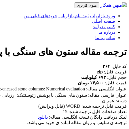
منوی کاربری
ورود بازاریاب
ثبت نام بازاریاب
خریدهای قبلی من
صفحه اصلی
کسب درآمد
درباره ما
تماس با ما
ترجمه مقاله ستون های سنگی با
کد فایل:
۲۶۴
فرمت فایل:
zip
حجم فایل:
۶۷۳ کیلوبایت
قیمت فایل:
۱۴,۵۰۰ تومان
عنوان انگلیسی مقاله:
c-encased stone columns: Numerical evaluation
عنوان فارسی مقاله: ستون های سنگی با پوشش ژئوسنتیک: ارزیابی 
دسته: عمران
فرمت فایل ترجمه شده: WORD (قابل ویرایش)
تعداد صفحات فایل ترجمه شده: 15
لینک دریافت رایگان نسخه انگلیسی مقاله:
دانلود
ترجمه ی سلیس و روان مقاله آماده ی خرید می باشد.
_______________________________________