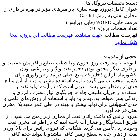
دسته: تحقیقات نیروگاه ها
عنوان کامل: پروژه بهینه سازی پارامترهای مؤثر در بهره بر داری از
مخازن نفتی به روش Gas lift
فرمت فایل: WORD (قابل ویرایش)
تعداد صفحات پروژه: 50
فهرست مطالب:
جهت مشاهده فهرست مطالب این پروژه اینجا
کلیک نمایید
___________________
_______
______
_
_
_
_____
______________
بخشی از مقدمه:
با توجه به پیشرفت روز افزون و با شتاب صنایع و افزایش جمعیت و
از طرف دیگر محدود بودن ذخایر نفت و گاز و نیز غنی بودن
کشورمان از این ذخایر که منبع اصلی درآمد و فرازآوری برای
کشور محسوب می گردد ، لزوم استفاده بیشتر و بهینه از این منابع
جدی تر به نظر می رسد . بدیهی است که در آینده تولید نفت با
استفاده از جریان طبیعی چاه ها جوابگوی نیاز مصرف انرژی و
زندگی بشر نخواهد بود. بنابراین باید با استفاده از روش های علمی و
جدی تسهیلاتی برای تولید بیشتر و بهینه در طی عمر مفید یک مخزن
نفتی فراهم آورد.
نیروی رانش که باعث راندن نفت از مخازن زیر زمین می شود ، از
طریق انبساطگاز و فشار آب ناحیه آبده که در اطراف مخزن نفت
وجود دارد ، تأمین می گردد. هنگامی که نیروی رانش برای بالا آوردن
نفت از دهان چاه به سطح زمین کافی نباشدو یا نتواند حجم کافی
نفت را به سطح زمین بیاورد . از روش های مصنوعی برایتقویت این