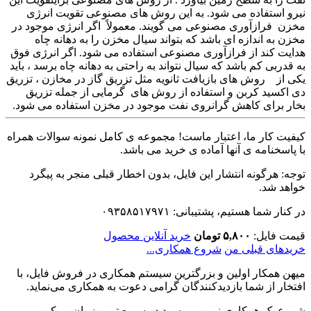
نیرو استفاده می شود. به این روش های مصنوعی تقویت انرژی
مخزن فرازآوری مصنوعی می گویند. معمولاً اگر انرژی موجود در
مخزن به اندازه ای باشد که بتواند سیال مخزن را به دهانه چاه
هدایت کند از فرازآوری مصنوعی استفاده می شود. اگر انرژی فوق
به قدربی کم باشد که سیال نتواند به راحتی به دهانه چاه برسد ، باید
یکی از روش های بازیافت ثانویه مثل تزریق گاز در مخازن ، تزریق
دی اکسید کربن و استفاده از روش های گرمایی از جمله تزریق
بخار برای کاهش گرانروی نفت موجود در مخزن استفاده می شود.
کیفیت کار ما، اعتبار ماست! مجموعه ی کامل نمونه سوالات همراه
با پاسخنامه ی آنها آماده ی خرید می باشد.
توجه: هرگونه انتشار این فایل، بدون اخطار قبلی منجر به پیگرد
خواهد شد.
در کنار شما هستیم، پشتیبانی: ۰۹۳۵۸۵۱۷۹۷۱
قیمت فایل:
۵,۸۰۰ تومان
خرید آنلاین محصول
خریدهای قبلی من
شروع همکاری...
میهن همکار اولین و بزرگترین سیستم همکاری در فروش فایل، با
افتخار از شما بازدیدکنندگان گرامی دعوت به همکاری می‌نماید.
شروع یک همکاری نوین و پرسود در سریع ترین زمان ممکن...