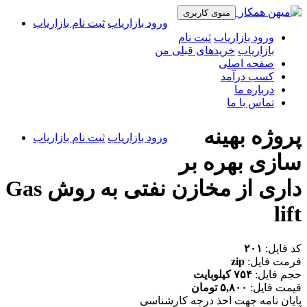
منوی کاربری
ورود بازاریاب
ثبت نام بازاریاب
ورود بازاریاب
ثبت نام
بازاریاب
خریدهای قبلی من
صفحه اصلی
کسب درآمد
درباره ما
تماس با ما
پروژه بهینه
ورود بازاریاب
ثبت نام بازاریاب
سازی بهره بر
داری از مخازن نفتی به روش Gas
lift
کد فایل:
۲۰۱
فرمت فایل:
zip
حجم فایل:
۷۵۴ کیلوبایت
قیمت فایل:
۵,۸۰۰ تومان
پایان نامه جهت اخذ درجه کارشناسی