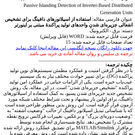
Passive Islanding Detection of Inverter-Based Distributed
Generation Units
عنوان فارسی مقاله:
استفاده از اسیلاتورهای دافینگ برای تشخیص
انفعالی جزیره‌ای شدنِ واحدهای تولید پراکندۀ مبتنی بر اینورتر
دسته: برق - الکترونیک
فرمت فایل ترجمه شده: WORD (قابل ویرایش)
تعداد صفحات فایل ترجمه شده: 15
جهت دانلود رایگان نسخه انگلیسی این مقاله اینجا کلیک نمایید
ترجمه ی سلیس و روان مقاله آماده ی خرید می باشد.
_______________________________________
چکیده ترجمه:
با در نظر گرفتن امنیت و عملکرد مطمئن سیستم‌های نوین تولید
پراکنده (DG)، برای تمییز حوادث مختلف نیاز به یک سیستم
عیب‌یاب خبره است. یکی از الزامات حیاتی در عملکرد امن تولید
پراکنده "تشخیص جزیره‌ای شدن" است. در این مقاله، یک روش
تشخیص جدید جزیره‌ای شدن پسیو، به کمک استفاده از اسیلاتورهای
دافینگ، برای اولین بار پیشنهاد و تحت شرایط مختلف شبکه مورد
آزمون قرار گرفته است. این روش بدین منظور طراحی شده است
که با شناسائی تبدیل اسیلاتور دافینگ از حالت "وضعیت آشفته" به
"وضعیت دوره‌ای بزرگ" و برعکس، تغییرات فرکانس تزویج نقطه
مشترک را تشخیص دهد. نتایج شبیه‌سازی انجام شده توسط
نرم‌افزار MATLAB/Simulink برای تصدیق عملکرد روش ارائه شده
به کار گرفته شد. نشان داده شده است که روش معرفی شده با