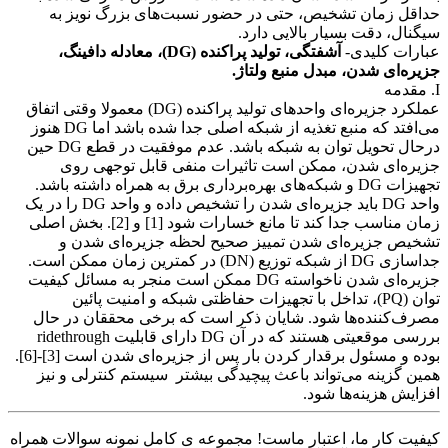
حداقل زمان تشخیص، حتی در حضور نسبت‌های بزرگ‌ نویز به
سیگنال‌، دقت بسیار بالایی دارد.
عبارات کلیدی-
آشفتگی، تولید پراکنده (DG)، معادله دافینگ،
جزیره‌ای شدن، مبدل منبع ولتاژ.
I. مقدمه
عملکرد جزیره‌ای واحدهای تولید پراکنده (DG) معمولا وقتی اتفاق
می‌افتد که منبع تغذیه از شبکه اصلی جدا شده باشد اما DG هنوز
درحال تحویل توان به شبکه باشد. عدم موفقیت در قطع DG حین
جزیره‌ای شدن، ممکن است تاثیرات منفی قابل توجهی روی
تجهیزات DG و شبکه‌های بهره‌برداری برق به همراه داشته باشد.
واحد DG باید جزیره‌ای شدن را تشخیص داده و واحد DG را در یک
زمان مناسب جدا کند تا مانع خسارات شود [1] و [2]. بخش اصلی
تشخیص جزیره‌ای شدن تمییز صحیح لحظه جزیره‌ای شدن و
جداسازی DG از شبکه توزیع (DN) در کمترین زمان ممکن است.
جزیره‌ای شدن ناخواسته DG ممکن است منجر به مسائل کیفیت
توان (PQ)، تداخل با تجهیزات حفاظتی شبکه و امنیت پائین
مصرف‌کننده‌ها شود. شایان ذکر است که برخی محققان در حال
بررسی موقعیتی هستند که در آن DG دارای قابلیت ridethrough
بوده و مسئول برقدار کردن بار پس از جزیره‌ای شدن است [3]-[6].
همین گزینه می‌تواند باعث پیچیدگی بیشتر سیستم کنترلی و نیز
افزایش هزینه‌ها شود.
کیفیت کار ما، اعتبار ماست! مجموعه ی کامل نمونه سوالات همراه