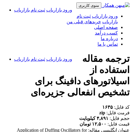
منوی کاربری
ورود بازاریاب
ثبت نام بازاریاب
ورود بازاریاب
ثبت نام
بازاریاب
خریدهای قبلی من
صفحه اصلی
کسب درآمد
درباره ما
تماس با ما
ترجمه مقاله
ورود بازاریاب
ثبت نام بازاریاب
استفاده از
اسیلاتورهای دافینگ برای
تشخیص انفعالی جزیره‌ای
کد فایل:
۱۶۳۵
فرمت فایل:
zip
حجم فایل:
۴,۸۹۱ کیلوبایت
قیمت فایل:
۱۲,۵۰۰ تومان
عنوان انگلیسی مقاله: Application of Duffing Oscillators for