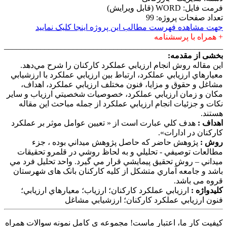
فرمت فایل: WORD (قابل ویرایش)
تعداد صفحات پروژه: 99
جهت مشاهده فهرست مطالب این پروژه اینجا کلیک نمایید
+ همراه با پرسشنامه
______________________________________________________
بخشی از مقدمه:
اين مقاله روش انجام ارزيابي عملكرد كاركنان را شرح مي‌دهد.
معيارهاي ارزيابي عملكرد، ارتباط بين ارزيابي عملكرد با ارزشيابي
مشاغل و حقوق و مزايا، فنون مختلف ارزيابي عملكرد، اهداف،
مكان و زمان ارزيابي عملكرد، خصوصيات شخصيتي ارزياب و ساير
نكات و جزئيات انجام ارزيابي عملكرد از جمله مباحث اين مقاله
هستند.
اهداف :
هدف كلي عبارت است از « تعيين عوامل موثر بر عملکرد
کارکنان در ادارات».
روش :
پژوهش حاضر كه حاصل پژوهش ميداني بوده ، جزء
مطالعات توصيفي - تحليلي و به لحاظ روشي در قلمرو تحقيقات
ميداني – روش تحقيق پيمايشي قرار مي گيرد. واحد تحليل فرد مي
باشد و جامعه آماري متشكل از كليه کارکنان بانک های شهرستان
قروه می باشد.
كليدواژه :
ارزيابي عملكرد كاركنان؛ ارزياب؛ معيارهاي ارزيابي؛
فنون ارزيابي عملكرد كاركنان؛ ارزشيابي مشاغل
کیفیت کار ما، اعتبار ماست! مجموعه ی کامل نمونه سوالات همراه