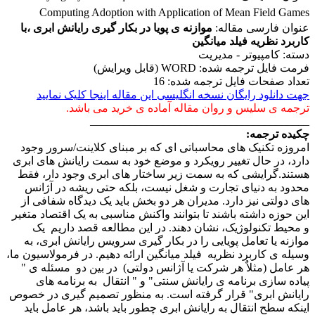
Computing Adoption with Application of Mean Field Games
عنوان فارسی مقاله:
موازنه ی پویا در بکار گیری رایانش ابری ،با
کاربرد نظریه فیلد میانگین
دسته: کامپیوتر - مدیریت
فرمت فایل ترجمه شده: WORD (قابل ویرایش)
تعداد صفحات فایل ترجمه شده: 16
جهت دانلود رایگان نسخه انگلیسی این مقاله اینجا کلیک نمایید
ترجمه ی سلیس و روان مقاله آماده ی خرید می باشد.
_______________________________________
چکیده ترجمه:
امروزه تکنیک های محاسباتی ای که بر مبنای کلاینت/سرور وجود
دارد، در حال تغییر رویکرد و موضع خود به سمت رایانش های ابری
هستند.گرایشی که به سمت زیر ساختار های ابری وجود دار، فقط
محدود به دنیای تجارت و شغل نیست، بلکه حتی ریشه در آژانس
های دولتی نیز دارد. مدیران هر دو بخش باید یک دیدگاه شفافی از
این حوزه داشته باشند تا بتوانند واکنش مناسبی به یک اقتصاد متغیر
و محیط تکنولوژیک، نشان دهند. در این مطالعه قصد داریم یک
موازنه یا تعامل پویایی را در بکار گیری سرویس رایانش ابری، به
وسیله ی کاربرد نظریه فیلد میانگین ارائه دهیم. در فرمولاسیون ما،
هر عامل (مثلاٌ هر شرکت یا آژانس دولتی) در بین دو مسئله ی "
پیاده سازی برنامه ی رایانش سنتی" و " انتقال به برنامه های
رایانش ابری" قرار گرفته است. به منظور تصمیم گیری در خصوص
اینکه سطح انتقال به رایانش ابری چطور باید باشد، هر عامل باید