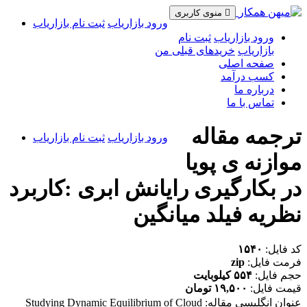
منوی کاربری
ورود بازاریاب
ثبت نام بازاریاب
ورود بازاریاب
ثبت نام
بازاریاب
خریدهای قبلی من
صفحه اصلی
کسب درآمد
درباره ما
تماس با ما
ترجمه مقاله
ورود بازاریاب
ثبت نام بازاریاب
موازنه ی پویا
در بکارگیری رایانش ابری :کاربرد
نظریه فیلد میانگین
کد فایل:
۱۵۴۰
فرمت فایل:
zip
حجم فایل:
۵۵۴ کیلوبایت
قیمت فایل:
۱۹,۵۰۰ تومان
عنوان انگلیسی مقاله: Studying Dynamic Equilibrium of Cloud