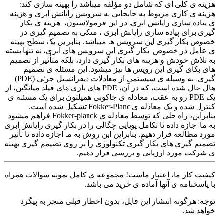
هزینه ی کلی ای که شامل دو مؤلفه میباشد را بهینه سازی کند:
هزینه ی کاری مربوط به جابجایی به سرویس رایانش ابری و هزینه
ی پیاده سازی رایانش ابری. در این فرمولاسیون، هزینه ی بکار
گیری برای پیاده سازی رایانش ابری ، متکی به تصمیم گیری در
خصوص بکار گیری این سرویس ها میباشد. بنابراین یک سطح بهینه
ی عامل در خصوص بکار گیری این سرویس های ابری، نه تنها بسته
به تلاش خودش و هزینه های بکار گیری دارد، بلکه متأثیر از تصمیم
های بکای گیری این رویس ها نیز میشود. این مسئله ی تصمیم
گیری، به وسیله ی سیستمی از معادلات دیفرانسیل جرئی (PDE)
هال حال شده است، که در آن، PDE های بازی های فیلد میانگین، از
یک PDE رو به عقب، معادله ی جاکوبی همیلتون برای یک مسئله ی
کنترل شده و یک معادله ی Fokker-Planc تشکیل شده است.
بنابراین، راه حلی که توسط معادله ی Fokker-planck فراهم میشود
به ما اجازه داده تا تکامل پویایی چگالی را در بکار گیری رایانش ابری
مورد مطالعه قرار دهیم. بنابراین این روش به ما اجازه داده تا تأثیر
تصمیم گیری های بکار گیری تکنولوژی را بر روی تصیمم گیری بهینه
ی شرکت مورد ارزیابی و بررسی قرار دهیم.
کیفیت کار ما، اعتبار ماست! مجموعه ی کامل نمونه سوالات همراه
با پاسخنامه ی آنها آماده ی خرید می باشد.
توجه: هرگونه انتشار این فایل، بدون اخطار قبلی منجر به پیگرد
خواهد شد.