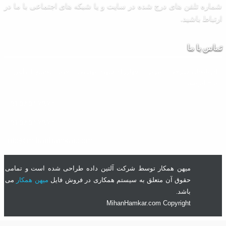
اره تلفن های درج شده در سایت و یا شبکه های اجتماعی با ما در
تباط باشید.
اس با ما
آذربایجان شرقی - تبریز - چهارراه شهید بهشتی - جنب مجتمع اطلس -
برج ابریشم
۰۹۳۵۸۵۱۷۹۷۱
۰۹۳۵۸۵۱۷۹۷۱
info@mihanhamkar.com
میهن همکار توسط شرکت آلتین داده طراحی شده است و تمامی
حقوق آن متعلق به سیستم همکاری در فروش فایل
میهن همکار
می
باشد.
MihanHamkar.com Copyright