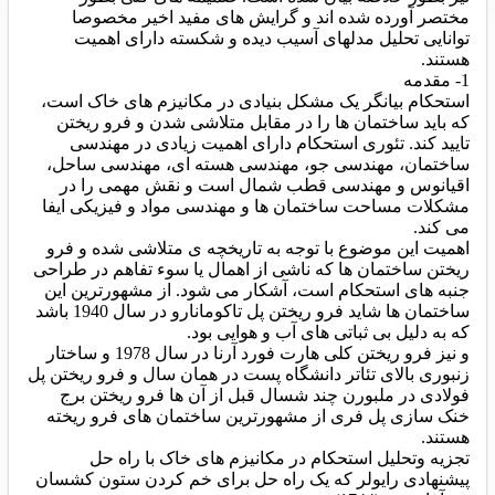
مختصر آورده شده اند و گرایش های مفید اخیر مخصوصا
توانایی تحلیل مدلهای آسیب دیده و شکسته دارای اهمیت
هستند.
1- مقدمه
استحکام بیانگر یک مشکل بنیادی در مکانیزم های خاک است،
که باید ساختمان ها را در مقابل متلاشی شدن و فرو ریختن
تایید کند. تئوری استحکام دارای اهمیت زیادی در مهندسی
ساختمان، مهندسی جو، مهندسی هسته ای، مهندسی ساحل،
اقیانوس و مهندسی قطب شمال است و نقش مهمی را در
مشکلات مساحت ساختمان ها و مهندسی مواد و فیزیکی ایفا
می کند.
اهمیت این موضوع با توجه به تاریخچه ی متلاشی شده و فرو
ریختن ساختمان ها که ناشی از اهمال یا سوء تفاهم در طراحی
جنبه های استحکام است، آشکار می شود. از مشهورترین این
ساختمان ها شاید فرو ریختن پل تاکومانارو در سال 1940 باشد
که به دلیل بی ثباتی های آب و هوایی بود.
و نیز فرو ریختن کلی هارت فورد آرنا در سال 1978 و ساختار
زنبوری بالای تئاتر دانشگاه پست در همان سال و فرو ریختن پل
فولادی در ملبورن چند شسال قبل از آن ها فرو ریختن برج
خنک سازی پل فری از مشهورترین ساختمان های فرو ریخته
هستند.
تجزیه وتحلیل استحکام در مکانیزم های خاک با راه حل
پیشنهادی رایولر که یک راه حل برای خم کردن ستون کشسان