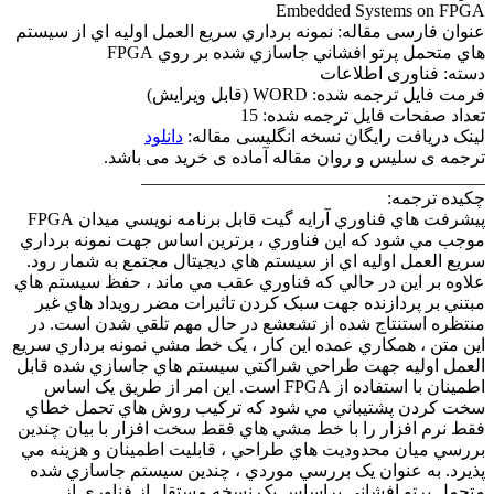
Embedded Systems on FPGA
عنوان فارسی مقاله: نمونه برداري سريع العمل اوليه اي از سيستم
هاي متحمل پرتو افشاني جاسازي شده بر روي FPGA
دسته: فناوری اطلاعات
فرمت فایل ترجمه شده: WORD (قابل ویرایش)
تعداد صفحات فایل ترجمه شده: 15
لینک دریافت رایگان نسخه انگلیسی مقاله:
دانلود
ترجمه ی سلیس و روان مقاله آماده ی خرید می باشد.
____
___________________________________
چکیده ترجمه:
پيشرفت هاي فناوري آرايه گيت قابل برنامه نويسي ميدان FPGA
موجب مي شود که اين فناوري ، برترين اساس جهت نمونه برداري
سريع العمل اوليه اي از سيستم هاي ديجيتال مجتمع به شمار رود.
علاوه بر اين در حالي که فناوري عقب مي ماند ، حفظ سيستم هاي
مبتني بر پردازنده جهت سبک کردن تاثيرات مضر رويداد هاي غير
منتظره استنتاج شده از تشعشع در حال مهم تلقي شدن است. در
اين متن ، همکاري عمده اين کار ، يک خط مشي نمونه برداري سريع
العمل اوليه جهت طراحي شراکتي سيستم هاي جاسازي شده قابل
اطمينان با استفاده از FPGA است. اين امر از طريق يک اساس
سخت کردن پشتيباني مي شود که ترکيب روش هاي تحمل خطاي
فقط نرم افزار را با خط مشي هاي فقط سخت افزار با بيان چندين
بررسي ميان محدوديت هاي طراحي ، قابليت اطمينان و هزينه مي
پذيرد. به عنوان يک بررسي موردي ، چندين سيستم جاسازي شده
متحمل پرتو افشاني براساس يک نسخه مستقل از فناوري از