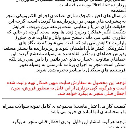
پردازنده Picoblaze توسعه يافته است.
I.مقدمه
در سال هاي اخير ، کوچک سازي تصاعدي اجزاي الکترونيکي منجر
به پيشرفت هاي مهمي در ريزپردازنده ها گرديده است. گرچه اين
حقيقت داراي مزايا و معايبي است. پرمعناترين مزيت ، افزايش
شگفت انگيز عملکرد ريزپردازنده ها بوده است. گرچه در حالي که
فناوري عقب مي ماند ، سطح منبع ولتاژ و تفاوت هاي خش (
پارازيت ) کاهش مي يابد که باعث مي شود که دستگاه هاي
الکترونيکي کمتر قابل اطمينان شوند و ريزپردازنده ها بيشتر مستعد
پذيرش خطاهاي زودگذر القاء شده به وسيله تشعشع گردند. اين
خطاهاي متناوب ، خسارت هاي غير دائمي را دامن نمي زنند بلکه
ممکن است منجر به اجراي برنامه نادرستي به وسيله تغيير
فرستنده هاي سيگنال يا مقادير ذخيره شده شوند.
___
توجه: این محصول به سفارش سایت میهن همکار تهیه و ثبت شده
است و هرگونه کپی برداری از این فایل به منظور فروش، بدون
اخطار قبلی منجر به پیگرد خواهد شد.
کیفیت کار ما، اعتبار ماست! مجموعه ی کامل نمونه سوالات همراه
با پاسخنامه ی آنها آماده ی خرید می باشد.
توجه: هرگونه انتشار این فایل، بدون اخطار قبلی منجر به پیگرد
خواهد شد.