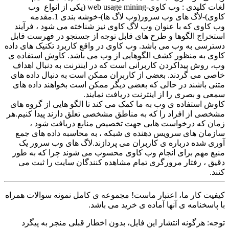
لغات کلیدی : وب کاوی-web usage mining (یکی از انواع وب
کاوی)-لاگ های وب سرور(وب لاگ ها)-خوشه بندی 1.مقدمه
وب کاوی که با عنوان وب لاگ کاوی نیز شناخته می شود ، فرآیند
استخراج الگوها و طرح های قابل توجه از جستجو در فهرست قابل
دسترسی به وب می باشد. وب کاوی در واقع کاربرد تکنیک های داده
کاوی به منظور کشف الگوهایی از وب می باشد. کاوش استفاده ی
وب، روش پیداکردن کاربرانی است که در اینترنت به دنبال اهداف
خاصی می گردند. بعضی از کاربران ممکن است به دنبال داده های
متنی باشند در حالی که بعضی دیگر ممکن است بخواهند داده های
سمعی و بصری را از اینترنت دریافت نمایند.
کاوش استفاده ی وب به ما کمک می کند تا الگو هایی از گروه های
مشخصی از افراد را که به مناطق مشخصی تعلق دارند پیدا کنیم.هر
زمان که درخواست هایی جهت تخصیص منابع دریافت شود ،
سازمان های سرویس دهنده ی شبکه ، به محاسبه داده های جمع
آوری شده درباره ی کاربران می پردازند.لاگ های وب سرور یک
منبع مهم برای انجام وب کاوی محسوب می شوند چرا که به طور
دقیق ، رفتار مرورگری تمام مشاهده کنندگان سایت را ثبت می
کنند.
کیفیت کار ما، اعتبار ماست! مجموعه ی کامل نمونه سوالات همراه
با پاسخنامه ی آنها آماده ی خرید می باشد.
توجه: هرگونه انتشار این فایل، بدون اخطار قبلی منجر به پیگرد