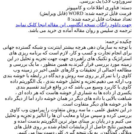
سرور(وب لاگ) یک بررسی.
دسته: فناوری اطلاعات و کامپیوتر
فرمت فایل ترجمه شده: WORD (قابل ویرایش)
تعداد صفحات فایل ترجمه شده: 8
جهت دانلود رایگان نسخه انگلیسی این مقاله اینجا کلیک نمایید
ترجمه ی سلیس و روان مقاله آماده ی خرید می باشد.
_______________________________________
چکیده ترجمه:
با توجه به سازمان دهی هرچه بیشتر اینترنت و شبکه گسترده جهانی
برای انجام تجارت و کسب و کار، لازم است که برنامه ریزی های
استراتژیک و تکنیک های راهبردی جهت جهت تجزیه و تحلیل در این
زمینه مورد بررسی قرار گیرند.به همین منظور ، ما یک بررسی و
مطالعه اجمالی از تحقیقات و کارهای علمی اخیر در زمینه وب
کاوی را با تمرکز بر روی سه روش و دیدگاه در رابطه با خوشه بندی
وب ارائه می دهیم.تجزیه و تحلیل خوشه بندی ، یک الگوریتم داده
کاوی با کاربرد وسیع می باشد که در واقع فرآیند تقسیم بندی
یکسری از داده ها به شماری از خوشه هاست که هر داده ای ،
شباهت بالایی با داده های دیگر در همان خوشه دارد اما از دیگر داده
ها در خوشه های دیگر متفاوت است.
در این تحقیق علمی ، ما سه روش متفاوت را پیرامون وب کاوی
بررسی کرده و سپس مزایا و معایب آن ها را آنالیز و تجزیه و تحلیل
می کنیم و در پایان بر مبنای موثر ترین الگوریتم بدست آمده و
همچنین نتایج حاصل از آزمایشات انجام شده بر روی فایل های
وبلاگی گوناگون، به یک نتیجه گیری کلی دست پیدا می کنیم.