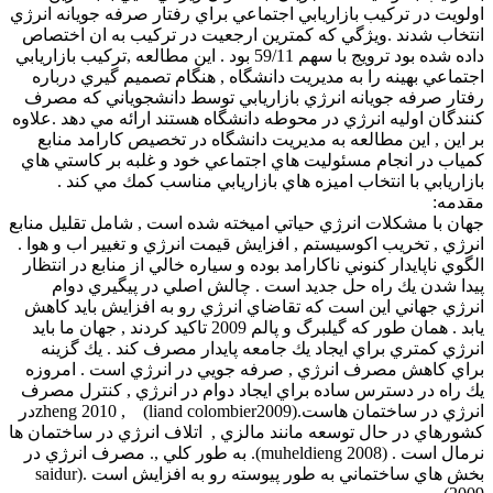
اولويت در تركيب بازاريابي اجتماعي براي رفتار صرفه جويانه انرژي
انتخاب شدند .ويژگي كه كمترين ارجعيت در تركيب به ان اختصاص
داده شده بود ترويج با سهم 59/11 بود . اين مطالعه ,تركيب بازاريابي
اجتماعي بهينه را به مديريت دانشگاه , هنگام تصميم گيري درباره
رفتار صرفه جويانه انرژي بازاريابي توسط دانشجوياني كه مصرف
كنندگان اوليه انرژي در محوطه دانشگاه هستند ارائه مي دهد .علاوه
بر اين , اين مطالعه به مديريت دانشگاه در تخصيص كارامد منابع
كمياب در انجام مسئوليت هاي اجتماعي خود و غلبه بر كاستي هاي
بازاريابي با انتخاب اميزه هاي بازاريابي مناسب كمك مي كند .
مقدمه:
جهان با مشكلات انرژي حياتي اميخته شده است , شامل تقليل منابع
انرژي , تخريب اكوسيستم , افزايش قيمت انرژي و تغيير اب و هوا .
الگوي ناپايدار كنوني ناكارامد بوده و سياره خالي از منابع در انتظار
پيدا شدن يك راه حل جديد است . چالش اصلي در پيگيري دوام
انرژي جهاني اين است كه تقاضاي انرژي رو به افزايش بايد كاهش
يابد . همان طور كه گيلبرگ و پالم 2009 تاكيد كردند , جهان ما بايد
انرژي كمتري براي ايجاد يك جامعه پايدار مصرف كند . يك گزينه
براي كاهش مصرف انرژي , صرفه جويي در انرژي است . امروزه
يك راه در دسترس ساده براي ايجاد دوام در انرژي , كنترل مصرف
انرژي در ساختمان هاست.(zheng 2010 , (liand colombier2009در
كشورهاي در حال توسعه مانند مالزي , اتلاف انرژي در ساختمان ها
نرمال است . (muheldieng 2008). به طور كلي ,. مصرف انرژي در
بخش هاي ساختماني به طور پيوسته رو به افزايش است .(saidur