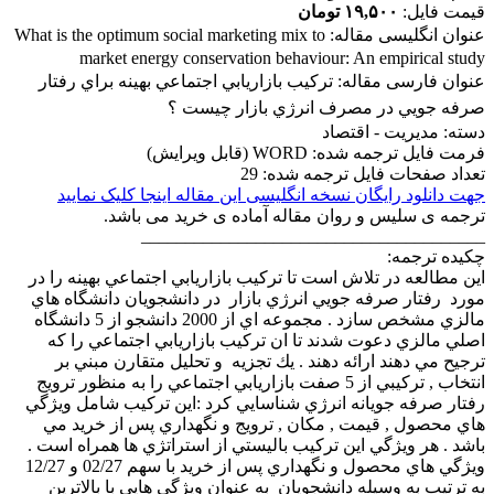
قیمت فایل:
۱۹,۵۰۰ تومان
عنوان انگلیسی مقاله:
What is the optimum social marketing mix to
market energy conservation behaviour: An empirical study
عنوان فارسی مقاله:
تركيب بازاريابي اجتماعي بهينه براي رفتار
صرفه جويي در مصرف انرژي بازار چيست ؟
دسته: مدیریت - اقتصاد
فرمت فایل ترجمه شده: WORD (قابل ویرایش)
تعداد صفحات فایل ترجمه شده: 29
جهت دانلود رایگان نسخه انگلیسی این مقاله اینجا کلیک نمایید
ترجمه ی سلیس و روان مقاله آماده ی خرید می باشد.
_______________________________________
چکیده ترجمه:
اين مطالعه در تلاش است تا تركيب بازاريابي اجتماعي بهينه را در
مورد رفتار صرفه جويي انرژي بازار در دانشجويان دانشگاه هاي
مالزي مشخص سازد . مجموعه اي از 2000 دانشجو از 5 دانشگاه
اصلي مالزي دعوت شدند تا ان تركيب بازاريابي اجتماعي را كه
ترجيح مي دهند ارائه دهند . يك تجزيه و تحليل متقارن مبني بر
انتخاب , تركيبي از 5 صفت بازاريابي اجتماعي را به منظور ترويج
رفتار صرفه جويانه انرژي شناسايي كرد :اين تركيب شامل ويژگي
هاي محصول , قيمت , مكان , ترويج و نگهداري پس از خريد مي
باشد . هر ويژگي اين تركيب باليستي از استراتژي ها همراه است .
ويژگي هاي محصول و نگهداري پس از خريد با سهم 02/27 و 12/27
به ترتيب به وسيله دانشجويان به عنوان ويژگي هايي با بالاترين