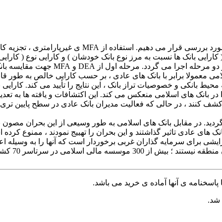
ما کارایی بانک های اسلامی و عادی را در طول سال 2004 ال
 کارایی بانک ها نسبت به مرز نوع بانک خودشان ) و کارایی نوع ( کار
بانکداری اسلامی ، موضوع جدیدی به شمار 
امی معمولا برابر با بانک های عادی ، بر حسب کارایی خالص به طور ق
محیط بانکی و خصوصیات تراز بانک ، این نتایج را تأیید می کند. کارای
 را در بانک های اسلامی منعکس می کند. این اکتشافات و یافته ها به
 کشف کنند ، در حالی که فعالیت مدیران بانک عادی در سطح پایین تر
ردید. در مقابل بانک های اسلامی به طور وسیعی از این بحران مصون
ک های عادی تاثیر گذاشتند و این بحران را تهییج نمودند ، ممنوع کرده 
ایشی برای سرمایه گذاران غربی برخوردار است که آنها را به وسیله اع
پاسخنامه ی آنها آماده ی خرید می باشد.
 شد.