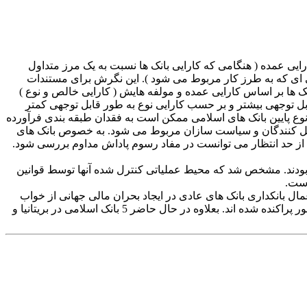
ی 2009 مورد بررسی قرار می دهیم. استفاده از MFA ی غیرپارامتری ، تجزیه کارایی عمده ( هنگامی که کارایی بانک ها نسبت به یک مرز متداول
ایی ای که به طرز کار مربوط می شود ). این نگرش برای مستندات
می رود. تجزیه و تحلیل در دو مرحله اجرا می گردد. مرحله اول از DEA و MFA جهت مقایسه بانک ها بر اساس کارایی عمده و مولفه هایش ( کارایی خالص و نوع )
ابل توجهی بیشتر و بر حسب کارایی نوع به طور قابل توجهی کمتر
ی نوع پایین بانک های اسلامی ممکن است به فقدان طبقه بندی فرآورده
 تعدیل کنندگان و سیاست سازان مربوط می شود. به خصوص بانک های
ی از حد انتظار می توانست در مفاد رسوم پاداش مداوم بررسی شود.
 بودند. مشخص شد که محیط عملیاتی کنترل شده آنها توسط قوانین
است.
مال بانکداری بانک های عادی در ایجاد بحران مالی جهانی از خواب
غفلت بیدار کرد. بنابراین بانک های اسلامی تنها محدود به مسلمانان آن منطقه نیستند ؛ بیش از 300 موسسه مالی اسلامی در سرتاسر 70 کشور پراکنده شده اند. بعلاوه در حال حاضر 5 بانک اسلامی در بریتانیا و