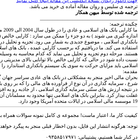
جهت دانلود رایگان نسخه انگلیسی این مقاله اینجا کلیک نمایید
ترجمه ی سلیس و روان مقاله آماده ی خرید می باشد.
ترجمه شده توسط میهن همکار
_______________________________________
چکیده ترجمه:
اندازه گیری می شوند ) به دو جزء را ممکن می سازد : کارایی خالص (
استفاده می کند. ما دریافتیم که برحسب کارایی عمده ، بانک های اسل
هستند. مرحله دوم تجزیه و تحلیل می نماید که کدام محاسبه به وسیله 
نسبت داده شود در حالی که کارایی خالص بالا توانایی بالای مدیریتی
اسلامی باید مزایای حرکت به سوی یک سیستم بانکداری استاندارد را
مقدمه:
بحران مالی اخیر منجر به مشکلاتی در بانک های عادی سراسر جهان گ
شرع ، سرمایه گذاری در آن نوع از فرآورده های مالی را که بر روی بان
در نتیجه ارزش های سنّتی سرمایه گذاری اسلامی ، از جاذبه رو به افز
19 موسسه مالی اسلامی در ایالات متحده آمریکا وجود دارد.
کیفیت کار ما، اعتبار ماست! مجموعه ی کامل نمونه سوالات همراه با 
توجه: هرگونه انتشار این فایل، بدون اخطار قبلی منجر به پیگرد خواهد
در کنار شما هستیم، پشتیبانی: ۰۹۳۵۸۵۱۷۹۷۱