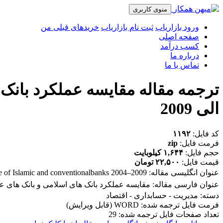
منوی کاربری
ورود بازاریاب
ثبت نام بازاریاب
خریدهای قبلی من
صفحه اصلی
کسب درآمد
درباره ما
تماس با ما
الی 2009
کد فایل:
۱۱۹۲
فرمت فایل:
zip
حجم فایل:
۱,۶۴۴ کیلوبایت
قیمت فایل:
۲۲,۵۰۰ تومان
عنوان انگلیسی مقاله:
e of Islamic and conventionalbanks 2004–2009
عنوان فارسی مقاله:
مقایسه عملکرد بانک های اسلامی و بانک های عادی در بازه
دسته: مدیریت - حسابداری - اقتصاد
فرمت فایل ترجمه شده: WORD (قابل ویرایش)
تعداد صفحات فایل ترجمه شده: 29