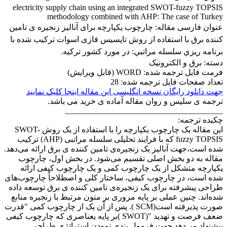
electricity supply chain using an integrated SWOT-fuzzy TOPSIS
methodology combined with AHP: The case of Turkey
عنوان فارسی مقاله:
چارچوب یکپارچه برای آنالیز زنجیره ی تامین
کننده برق با استفاده از روش تاپسیس فازی اسوات ترکیب شده با
برنامه ريزي سلسله مراتبي: در مورد کشور ترکیه.
دسته: برق و الکترونیک
فرمت فایل ترجمه شده: WORD (قابل ویرایش)
تعداد صفحات فایل ترجمه شده: 28
جهت دانلود رایگان نسخه انگلیسی این مقاله اینجا کلیک نمایید
ترجمه ی سلیس و روان مقاله آماده ی خرید می باشد.
_______________________________________
چکیده ترجمه:
این مقاله یک چارچوب یکپارچه‌ را با استفاده از یک روش SWOT-
fuzzy TOPSIS که با فرایند تحلیلی سلسله مراتبی (AHP) ترکیب
شده است،جهت آنالیز یک زنجیره‌ی تامین کننده ی برق ارائه می‌دهد.
مقاله به دو بخش اصلی تقسیم می‌شود. در بخش اول، چارچوب
یکپارچه‌ متشکل از یک چارچوب کمی و یک چارچوب کیفی ارائه
شده است، در چارچوب کیفی، ساختار کلی و اصطلاحاً چارچوب‌های
طراحی پیشرفته برای یک زنجیره‌ی تامین کننده ی برق توسعه داده
شده‌اند. چنین عملی بر پایه مروری بر متون مرتبط با زنجیره‌ منابع
صورت پذیرفته است(SCM ). پس از آن یک از چارچوب کمی "قدرت
ضعف فرصت و تهدید "(SWOT )بر پایه یعناصری که چارچوب کیفی
پیشنهاد می‌دهد جهت فرمول بندی نمودن استراتژی طراحی