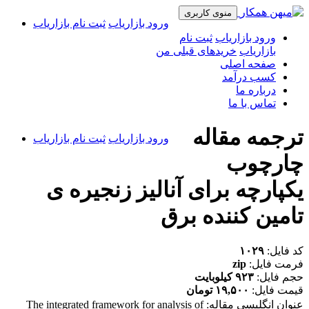
منوی کاربری
ورود بازاریاب
ثبت نام بازاریاب
ورود بازاریاب
ثبت نام
بازاریاب
خریدهای قبلی من
صفحه اصلی
کسب درآمد
درباره ما
تماس با ما
ترجمه مقاله
ورود بازاریاب
ثبت نام بازاریاب
چارچوب
یکپارچه برای آنالیز زنجیره ی
تامین کننده برق
کد فایل:
۱۰۲۹
فرمت فایل:
zip
حجم فایل:
۹۲۳ کیلوبایت
قیمت فایل:
۱۹,۵۰۰ تومان
عنوان انگلیسی مقاله:
The integrated framework for analysis of