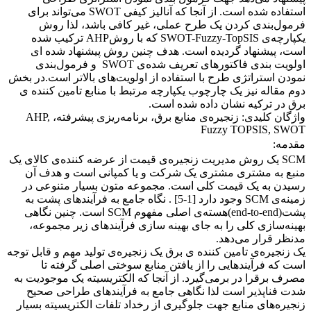
استفاده شده است. از آنجا که آنالیز کیفی SWOT می‌تواند برای
فرمول‌بندی کردن یک طرح عملی، غیر کافی باشد، لذا روش
یکپارچه‌ی SWOT-Fuzzy-TopSIS‌ که با روشAHP ترکیب شده
است، پیشنهاد گردیده است. هدف چنین روش پیشنهاد شده ای
اولویت ‌بندی فاکتورهای تعریف شده‌ی SWOT و فرمول‌بندی
نمودن استراتژی طرح با استفاده از اولویت‌های بالاتر است.در بخش
دوم مقاله نیز یک چارچوب یکپارچه مرتبط با منابع تامین کننده ی
برق در ترکیه نشان داده شده است.
واژگان کلیدی: زنجیره‌ی منابع برق، برنامه‌ریزی پیشرفته، AHP,
Fuzzy TOPSIS, SWOT
مقدمه:
SCM یک روش مدیریت زنجیره‌ی قیمت از عرضه کننده‌ی کالای یک
منبع به مشتری مشتری یک شرکت و یا کمپانی است و هدف آن
رسیدن به یک قیمت کلی است. مجموعه متون بسیار متنوعی در
زمینه‌ی SCM وجود دارد [1-5] . نگاه جامع به فرآیندهای پشت به
پشت(end-to-end)هسته‌ی اصلی مفهوم SCM‌ است. چنین نگاهی
بهینه‌سازی کلی را به جای بهینه سازی فرآیندهای زیر مجموعه،
مدنظر قرار می‌دهد.
یک زنجیره‌ی تامین کننده ی برق یک زنجیره‌ی تولید مهم و قابل توجه
است که فرآیندهایی را از یافتن منابع سوختی اصلی گرفته تا
مصرف برقرا در برمی‌گیرد. از آنجا که الکتریسیته یک موجودیت به
شدت فناپذیر است لذا نگاهی جامع به فرآیندهای طراحی صحیح
زنجیره‌های منابع جهت جلوگیری از رخداد تلفات الکتریسیته بسیار