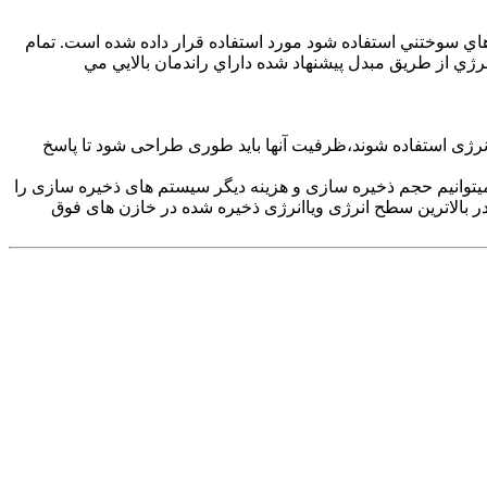
العاده و باتري و يا سلول هاي سوختني استفاده شود مورد استفاده قرار داده شده است. تمام
PW باقي مي ماند. با توجه به كليد زني نرم تبديل انرژي از طريق مبدل پيشنهاد شده داراي راندمان بالايي مي
نرژی استفاده شوند،ظرفیت آنها باید طوری طراحی شود تا پاسخ
جه ميتوانيم حجم ذخیره سازی و هزینه دیگر سیستم های ذخیره سازی را
در بالاترین سطح انرژی وياانرژی ذخیره شده در خازن های فوق