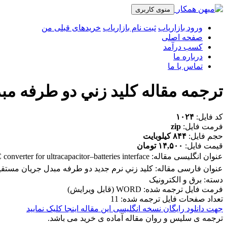
منوی کاربری
ورود بازاریاب
ثبت نام بازاریاب
خریدهای قبلی من
صفحه اصلی
کسب درآمد
درباره ما
تماس با ما
ترجمه مقاله كليد زني دو طرفه مب
کد فایل:
۱۰۲۴
فرمت فایل:
zip
حجم فایل:
۸۴۴ کیلوبایت
قیمت فایل:
۱۴,۵۰۰ تومان
عنوان انگلیسی مقاله:
onverter for ultracapacitor–batteries interface
عنوان فارسی مقاله:
كليد زني نرم جديد دو طرفه مبدل جریان مستقیم
دسته: برق و الکترونیک
فرمت فایل ترجمه شده: WORD (قابل ویرایش)
تعداد صفحات فایل ترجمه شده: 11
جهت دانلود رایگان نسخه انگلیسی این مقاله اینجا کلیک نمایید
ترجمه ی سلیس و روان مقاله آماده ی خرید می باشد.