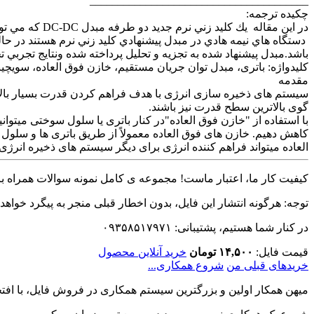
_______________________________________
چکیده ترجمه:
در اين مقاله 
باشد.مبدل پيشنهاد شده به تجزيه و تحليل پرداخته شده ونتايج تجربي تج
کلیدواژه: باتری، مبدل توان جریان مستقیم، خازن فوق العاده، سویچی
مقدمه
سیستم های ذخیره سازی انرژی با هدف فراهم کردن قدرت بسیار بالا 
گوی بالاترین سطح قدرت نیز باشند.
با استفاده از "خازن فوق العاده"در کنار باتری یا سلول سوختی میتوان
کاهش دهیم. خازن های فوق العاده معمولاً از طریق باتری ها و سلول 
العاده میتواند فراهم کننده انرژی برای دیگر سیستم های ذخیره انرژی 
کیفیت کار ما، اعتبار ماست! مجموعه ی کامل نمونه سوالات همراه با 
توجه: هرگونه انتشار این فایل، بدون اخطار قبلی منجر به پیگرد خواهد
در کنار شما هستیم، پشتیبانی: ۰۹۳۵۸۵۱۷۹۷۱
قیمت فایل:
۱۴,۵۰۰ تومان
خرید آنلاین محصول
خریدهای قبلی من
شروع همکاری...
میهن همکار اولین و بزرگترین سیستم همکاری در فروش فایل، با افتخا