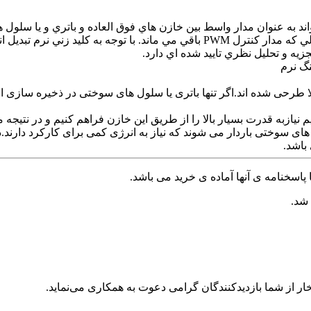
يك كليد زني نرم جديد دو طرفه مبدل DC-DC كه مي تواند به عنوان مدار واسط بين خازن هاي فوق 
دستگاه هاي نيمه هادي در مبدل پيشنهادي كليد زني نرم هستند در حالي كه مدار كنترل M
زيه و تحليل نظري تاييد شده اي دارد.
نگ نرم
طرحی شده اند.اگر تنها باتری یا سلول های سوختی در ذخیره سازی ا
یم نیازبه قدرت بسیار بالا را از طریق این خازن فراهم کنیم و در نتی
های سوختی باردار می شوند که نیاز به انرژی کمی برای کارکرد دارند.
باشد.
پاسخنامه ی آنها آماده ی خرید می باشد.
 شد.
ر از شما بازدیدکنندگان گرامی دعوت به همکاری می‌نماید.