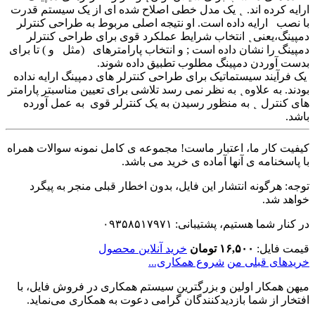
ارایه کرده اند. ̨ یک مدل خطی اصلاح شده ای از یک سیستم قدرت
با نصب ارایه داده است. او نتیجه اصلی مربوط به طراحی کنترلر
دمپینگ،یعنی ̨ انتخاب شرایط عملکرد قوی برای طراحی کنترلر
دمپینگ را نشان داده است ; و انتخاب پارامترهای (مثل و ) تا برای
بدست آوردن دمپینگ مطلوب تطبیق داده شوند.
یک فرآیند سیستماتیک برای طراحی کنترلر های دمپینگ ارایه نداده
بودند. به علاوه ̨ به نظر نمی رسد تلاشی برای تعیین مناسبتر پارامتر
های کنترل ̨ به منظور رسیدن به یک کنترلر قوی به عمل آورده
باشد.
کیفیت کار ما، اعتبار ماست! مجموعه ی کامل نمونه سوالات همراه
با پاسخنامه ی آنها آماده ی خرید می باشد.
توجه: هرگونه انتشار این فایل، بدون اخطار قبلی منجر به پیگرد
خواهد شد.
در کنار شما هستیم، پشتیبانی: ۰۹۳۵۸۵۱۷۹۷۱
قیمت فایل:
۱۶,۵۰۰ تومان
خرید آنلاین محصول
خریدهای قبلی من
شروع همکاری...
میهن همکار اولین و بزرگترین سیستم همکاری در فروش فایل، با
افتخار از شما بازدیدکنندگان گرامی دعوت به همکاری می‌نماید.