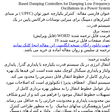
Based Damping Controllers for Damping Low Frequency
Oscillations in a Power System
عنوان فارسی مقاله:
کنترلر یکپارچه عبور توان (
UPFC
) بر مبنای
کنترلرهای دمپینگ برای میرایی نوسانات فرکانس پایین در یک
سیستم قدرت.
دسته: برق
فرمت فایل ترجمه شده: WORD (قابل ویرایش)
تعداد صفحات فایل ترجمه شده: 19
جهت دانلود رایگان نسخه انگلیسی این مقاله اینجا کلیک نمایید
ترجمه ی سلیس و روان مقاله آماده ی خرید می باشد.
_______________________________________
چکیده ترجمه:
انتقال انرژی در یک سیستم قدرت یکپارچه با پایداری گذرا ̨ پایداری
ولتاژ و پایداری سیگنال کوچک مقید شده است. این قیدها یک بهره
برداری کامل از خطوط انتقال قابل دسترس را محدود می کند.
سیستم انتقال انعطاف پذیر( ) تکنولوژی است که اصلاحات مورد
نیاز عوامل خطوط انتقال را به منظور بهره برداری کامل از
تسهیلات خطوط انتقال موجود را فراهم می کند و از اینرو شکاف
بین محدودیت پایداری و محدودیت حرارتی را به حداقل می رساند.
اخیرا پژوهشگران مدلهای دینامیک را به منظور طراحی کنترل
کننده های مناسب برای سیلان توان ̨ ولتاژ و کنترلرهای دمپینگ