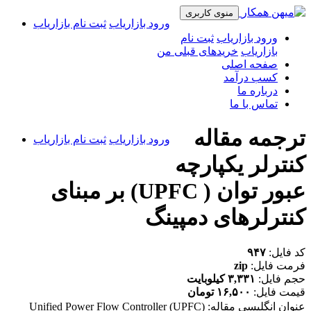
منوی کاربری
ورود بازاریاب
ثبت نام بازاریاب
ورود بازاریاب
ثبت نام
بازاریاب
خریدهای قبلی من
صفحه اصلی
کسب درآمد
درباره ما
تماس با ما
ترجمه مقاله
ورود بازاریاب
ثبت نام بازاریاب
کنترلر یکپارچه
عبور توان ( UPFC) بر مبنای
کنترلرهای دمپینگ
کد فایل:
۹۴۷
فرمت فایل:
zip
حجم فایل:
۳,۳۳۱ کیلوبایت
قیمت فایل:
۱۶,۵۰۰ تومان
عنوان انگلیسی مقاله:
Unified Power Flow Controller (UPFC)