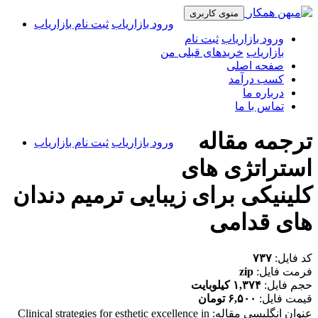
منوی کاربری
ورود بازاریاب
ثبت نام بازاریاب
ورود بازاریاب
ثبت نام
بازاریاب
خریدهای قبلی من
صفحه اصلی
کسب درآمد
درباره ما
تماس با ما
ترجمه مقاله
ورود بازاریاب
ثبت نام بازاریاب
استراتژی های
کلینیکی برای زیبایی ترمیم دندان
های قدامی
کد فایل:
۷۳۷
فرمت فایل:
zip
حجم فایل:
۱,۳۷۴ کیلوبایت
قیمت فایل:
۶,۵۰۰ تومان
عنوان انگلیسی مقاله:
Clinical strategies for esthetic excellence in