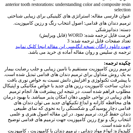
anterior tooth restorations: understanding color and composite resin
selection
عنوان فارسی مقاله:
استراتژی های کلینیکی برای زیبایی شناختی
ترمیم دندان های قدامی: اصول انتخاب رنگ و رزین کامپوزیت.
دسته: دندانپزشکی
فرمت فایل ترجمه شده: WORD (قابل ویرایش)
تعداد صفحات فایل ترجمه شده: 3
جهت دانلود رایگان نسخه انگلیسی این مقاله اینجا کلیک نمایید
ترجمه ی سلیس و روان مقاله آماده ی خرید می باشد.
_______________________________________
چکیده ترجمه:
ترمیم رزین کامپوزیت مستقیم با تامین زیبایی و جلب رضایت بیمار
به یک روش متداول برای ترمیم دندان های قدامی تبدیل شده است.
با پیشرفت تکنولوژی و افزایش دانش نسبت به خواص نوری بافت
دندان، ساخت کامپوزیت رزین های جدید با خواص مکانیکی و اپتیکال
مطلوب فراهم شده است. در نتیجه این پیشرفت ها، انجام ترمیم
های زیبایی در نواحی جلویی دهان امکان پذیر میباشد. با بهبود درمان
های محافظه کارانه و ابداع تکنیکهای جدید می توان دندان های
قدامی دچار پوسیدگی و شکستگی را به نحوی که نمای طبیعی
دندان حفظ گردد، ترمیم نمود. در این مقاله اصول هنری و علمی
انتخاب رنگ و نوع رزین کامپوزیت جهت ترمیم های قدامی توضیح
داده شده است.
‏کلیدواژه: انواع مواد دندانی ، ترمیم دندان با کامپوزیت ، کامپوزیت