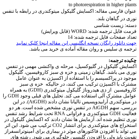
to photorespiration in higher plants
عنوان فارسی مقاله:
اکسایش گلیکول میتوکندری در رابطه با تنفس
نوری در گیاهان بلند.
دسته: زیست شناسی
فرمت فایل ترجمه شده: WORD (قابل ویرایش)
تعداد صفحات فایل ترجمه شده: 14
جهت دانلود رایگان نسخه انگلیسی این مقاله اینجا کلیک نمایید
ترجمه ی سلیس و روان مقاله آماده ی خرید می باشد.
_______________________________________
چکیده ترجمه:
اکسایش گلیکول در گلیوکسیل، مرحله ی واکنشی مهمی در تنفس
نوری می باشد. گیاهان زمینی و خزه ی سبز کاروفیسین، گلیکول
موجود در پراکسیسم را با استفاده از اکسیژن به عنوان عامل
مشترک با اکسیژن ترکیب می کنند، در حالیکه خزه ی سبز
کاروفیسین از دی هیدروناژ گلیکول میتوکندری (GDH) به همراه
عوامل مشترک آلی استفاده می کند. تحلیل های قبلی وجود GDH را
در میتوکندری آرابیدوپسیس تالیانا نشان دادند (AtGDH). در این
بررسی، سهم AtGDH در تنفس نوری مشخص شده است. هر دو
فعالیت GDH میتوکندری و فراوانی RNA تحت شرایط رشد تنفس
نوری تنظیم شده اند. آزمایش ها نشان دادند که اکسایش گلیکول در
استخراج های میتوکندری برای انتشار CO2 ترکیب می شود. این اثر
می تواند با افزودن فاکتورهای موثر در بیماری برای آمینوترانسفراز
تقویت یابد ولی با افزودن گلیسین جلوگیری می شود. رشته های