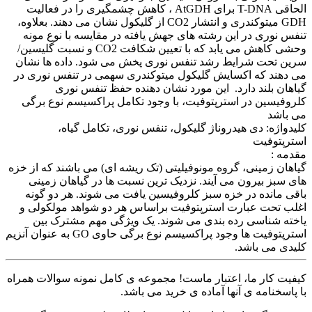
الحاقی T-DNA برای AtGDH ، کاهش چشمگیری را در فعالیت
GDH میتوکندری و انتشار CO2 از گلیکول نشان می دهند. بعلاوه،
تنفس نوری در این رشته های جهش یافته در مقایسه با نوع مونه
وحشی کاهش می یابد که با تعیین شکافت CO2 و نسبت گلیسین/
سرین تحت شرایط رشد تنفس نوری پخش می شود. داده ها نشان
می دهند که اکسایش گلیکول میتوکندری سهمی در تنفس نوری در
گیاهان بلند دارد. این مورد نشان دهنده حفظ تنفس نوری
کلروفیسین در استرپتوفیت، با وجود تکامل پراکسیسم نوع برگی
می باشد
کلیدواژه: دی هیدروناژ گلیکول، تنفس نوری، تکامل گیاه،
استرپتوفیت
مقدمه :
گیاهان زمینی، گروه مونوفیلیتی (تک ریشه ای) می باشند که از خزه
های سبز بیرون می آیند. نزدیک ترین نسبت ها در گیاهان زمینی
باقی مانده در خزه سبز کلروفیسین یافت می شوند. هر دو گونه
اغلب تحت عبارت استرپتوفیت براساس هر دو شواهد مولکولی و
یاخته شناسی رده بندی می شوند. یک ویژگی مهم مشترک بین
استرپتوفیت ها وجود پراکسیسم نوع برگی حاوی GO به عنوان آنزیم
کلیدی می باشد.
کیفیت کار ما، اعتبار ماست! مجموعه ی کامل نمونه سوالات همراه
با پاسخنامه ی آنها آماده ی خرید می باشد.