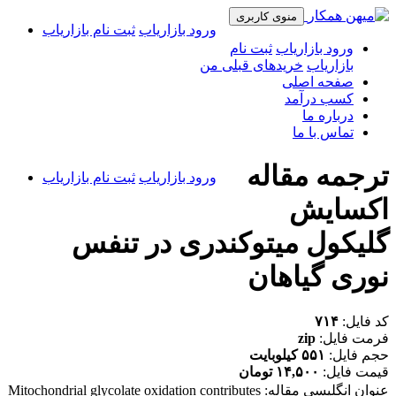
منوی کاربری
ورود بازاریاب
ثبت نام بازاریاب
ورود بازاریاب
ثبت نام
بازاریاب
خریدهای قبلی من
صفحه اصلی
کسب درآمد
درباره ما
تماس با ما
ترجمه مقاله
ورود بازاریاب
ثبت نام بازاریاب
اکسایش
گلیکول میتوکندری در تنفس
نوری گیاهان
کد فایل:
۷۱۴
فرمت فایل:
zip
حجم فایل:
۵۵۱ کیلوبایت
قیمت فایل:
۱۴,۵۰۰ تومان
عنوان انگلیسی مقاله:
Mitochondrial glycolate oxidation contributes