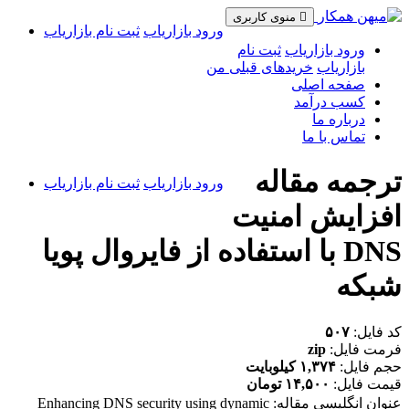
منوی کاربری
ورود بازاریاب
ثبت نام بازاریاب
ورود بازاریاب
ثبت نام
بازاریاب
خریدهای قبلی من
صفحه اصلی
کسب درآمد
درباره ما
تماس با ما
ترجمه مقاله
ورود بازاریاب
ثبت نام بازاریاب
افزایش امنیت
DNS با استفاده از فایروال پویا
شبکه
کد فایل:
۵۰۷
فرمت فایل:
zip
حجم فایل:
۱,۳۷۴ کیلوبایت
قیمت فایل:
۱۴,۵۰۰ تومان
عنوان انگلیسی مقاله:
Enhancing DNS security using dynamic