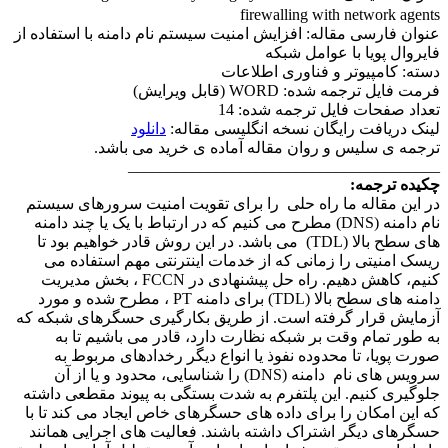
firewalling with network agents
عنوان فارسی مقاله: افزایش امنیت سیستم نام دامنه با استفاده از
فایروال پویا با عوامل شبکه
دسته: کامپیوتر و فناوری اطلاعات
فرمت فایل ترجمه شده: WORD (قابل ویرایش)
تعداد صفحات فایل ترجمه شده: 14
لینک دریافت رایگان نسخه انگلیسی مقاله:
دانلود
ترجمه ی سلیس و روان مقاله آماده ی خرید می باشد.
_______________________________________
چکیده ترجمه:
در این مقاله ما راه حلی را برای تقویت امنیت سرورهای سیستم
نام دامنه (DNS) مطرح می کنیم که در ارتباط با یک یا چند دامنه
های سطح بالا (TDL) می باشد. در این روش قادر خواهیم بود تا
ریسک امنیتی را زمانی که از خدمات اینترنتی مهم استفاده می
کنیم، کاهش دهیم. راه حل پیشنهادی در FCCN ، بخش مدیریت
دامنه های سطح بالا (TDL) برای دامنه PT ، مطرح شده و مورد
آزمایش قرار گرفته است. از طریق بکارگیری حسگرهای شبکه که
به طور تمام وقت بر شبکه نظارت دارد، قادر می باشیم تا به
صورت پویا، تا محدوده نفوذ یا انواع دیگر رخدادهای مربوط به
سرویس های نام دامنه (DNS) را شناسایی، محدود و یا از آن
جلوگیری کنیم. این پلتفرم به شدت بستگی به پیوند مقطعی داشته
که این امکان را برای داده های حسگرهای خاص ایجاد می کند تا با
حسگرهای دیگر اشتراک داشته باشند. فعالیت های اجرایی همانند