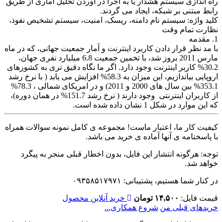
راه اندازی سیستم هشدار یا به اجرا در آوردن تحلیل آماری از طریق
رابط مبتنی بر شبکه، ایجاد می گردند.
کلید واژه: سیستم نام دامنه، ریسک، امنیت، سیستم تشخیص نفوذ،
نظارت تمام وقت
1. مقدمه
با مد نظر قرار دادن کاربرد اینترنت و آمار جمعیت جهانی، که در ماه
مارس 2011 بروز شد، با تخمین جمعیت 6.8 میلیارد نفری جهان،
30.2% کاربر اینترنت وجود دارد. اگر ما نگاه دقیق تری به کشورهای
اروپایی بیاندازیم، این میزان به 58.3% افزایش می یابد ( با نرخ رشد
353.1% بین سال های 2000 و 2011) و در امریکای شمالی ، 78.3%
از کاربران اینترنتی وجود دارند ( نرخ رشد 151.7% در همان دوره)،
که این موارد در شکل 1 نشان داده شده است.
کیفیت کار ما، اعتبار ماست! مجموعه ی کامل نمونه سوالات همراه
با پاسخنامه ی آنها آماده ی خرید می باشد.
توجه: هرگونه انتشار این فایل، بدون اخطار قبلی منجر به پیگرد
خواهد شد.
در کنار شما هستیم، پشتیبانی: ۰۹۳۵۸۵۱۷۹۷۱
قیمت فایل:
۱۴,۵۰۰ تومان
خرید آنلاین محصول
خریدهای قبلی من
شروع همکاری...