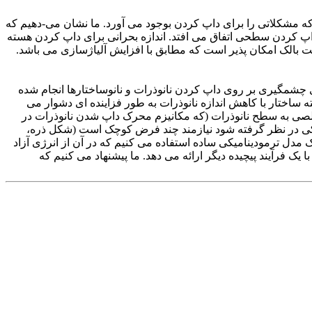
ه مشکلاتی را برای داپ کردن بوجود می آورد. ما نشان می-دهیم که
پ کردن سطحی اتفاق می افتد. اندازه بحرانی برای داپ کردن هسته
 بالک امکان پذیر است که مطابق با افزایش آلیاژسازی می باشد.
 خواص الکتریکی و نوری وسایل استفاده می‌شود [1]. در سال های اخیر کارهای چشمگیری بر روی داپ کردن نانوذرات و نانوساختارها انجام شده
د کردن ناخالصی در هسته ساختار با کاهش اندازه نانوذرات به طور فزاینده ای دشوار می
یروی کنترل کننده هستند به طور وسیعی مورد مطالعه قرار گرفته اند [10-7]. پیوند اتم‌های ناخالصی به سطح نانوذرات (که مکانیزم محرک داپ شدن نانوذرات در
اً ترمودینامیکی در نظر گرفته شود نیازمند چند فرض کوچک است (شکل ذره،
مدل ترمودینامیکی ساده استفاده می کنیم که در آن از انرژی آزاد
یک فرآیند پیچیده دیگر ارائه می دهد. ما پیشنهاد می کنیم که