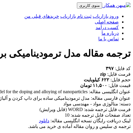
منوی کاربری
ورود بازاریاب
ثبت نام بازاریاب
خریدهای قبلی من
صفحه اصلی
کسب درآمد
درباره ما
تماس با ما
ترجمه مقاله مدل ترمودینامیکی بر
کد فایل:
۳۹۷
فرمت فایل:
zip
حجم فایل:
۶۲۲ کیلوبایت
قیمت فایل:
۱۱,۵۰۰ تومان
عنوان انگلیسی مقاله:
 for the doping and alloying of nanoparticles
عنوان فارسی مقاله: مدل ترمودینامیکی ساده برای داپ کردن و آلیاژ
دسته: متالوژی مواد - مهندسی مواد
فرمت فایل ترجمه شده: WORD (قابل ویرایش)
تعداد صفحات فایل ترجمه شده: 10
لینک دریافت رایگان نسخه انگلیسی مقاله:
دانلود
ترجمه ی سلیس و روان مقاله آماده ی خرید می باشد.
_______________________________________