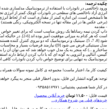
چکیده ترجمه:
ورود ناخالصی در نانوذرات با استفاده از ترمودینامیک مدلسازی شد
انرژی آزاد ناخالصی های سطحی در نانوذرات کوچک کمتر از انرژی تج
ها نامشخص است، این اندازه کمتر از مقداری است که از لحاظ انرژی
(برخی عکس ها در این مقاله تنها در نسخه الکترونیکی، رنگی هستند)
- مقدمه
است که هر کدام به م
مدل سینتیکی فرض می شود [9]) نیازمند فرض
ساختار و ...) که منجر به یک مدل خوب خواهد شد که می توان آن را ب
گیبس، آنتالپی و آنتروپی به گونه ای که با داپ کردن ارتباط دارند اس
ترمودینامیک به تنهایی برای توضیح خواص داپ کردن نانوذرات کافی 
کیفیت کار ما، اعتبار ماست! مجموعه ی کامل نمونه سوالات همراه با 
توجه: هرگونه انتشار این فایل، بدون اخطار قبلی منجر به پیگرد خواهد
در کنار شما هستیم، پشتیبانی: ۰۹۳۵۸۵۱۷۹۷۱
قیمت فایل:
۱۱,۵۰۰ تومان
خرید آنلاین محصول
خریدهای قبلی من
شروع همکاری...
میهن همکار اولین و بزرگترین سیستم همکاری در فروش فایل، با افتخا