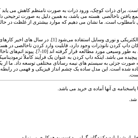
ه است. برای ذرات کوچک، ورود ذرات به صورت نامنظم کاهش می یابد ک
مع یافتن ناخالصی هسته می باشد، به همین دلیل به صورت ترجیحی دا
 نامطلوب است. ما نشان می دهیم که موارد بیشتری از غلظت در حالت
داپ کردن نیمه رساناها یک روش مناسب است که برای تغییر
یزانی موفقیت آمیز بوده اند [6-2]. در حالیکه امکان داپ کردن نانوذرات وجود دارد، قابلیت وار
شود [8، 7، 5]. سینتیک و ترمودینامیک که دو ن
یات بسیار و محاسبات پیچیده می باشد. اینکه داپ کردن به عنوان یک فرآیند کامل
ه صورت جزئی به سیستم های نیمه رسانای مختلفی توسعه داد. ما از یک 
تفاده شده است. این مدل ساده یک چشم انداز فیزیکی و فهمی در رابطه با 
است.
پاسخنامه ی آنها آماده ی خرید می باشد.
 شد.
ر از شما بازدیدکنندگان گرامی دعوت به همکاری می‌نماید.