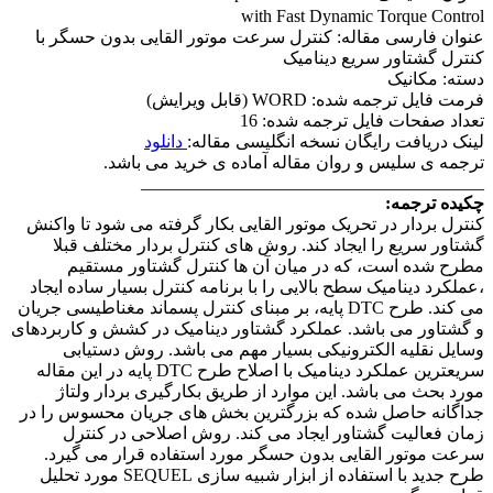
with Fast Dynamic Torque Control
عنوان فارسی مقاله: کنترل سرعت موتور القایی بدون حسگر با
کنترل گشتاور سریع دینامیک
دسته: مکانیک
فرمت فایل ترجمه شده: WORD (قابل ویرایش)
تعداد صفحات فایل ترجمه شده: 16
لینک دریافت رایگان نسخه انگلیسی مقاله:
دانلود
ترجمه ی سلیس و روان مقاله آماده ی خرید می باشد.
_______________________________________
چکیده ترجمه:
کنترل بردار در تحریک موتور القایی بکار گرفته می شود تا واکنش
گشتاور سریع را ایجاد کند. روش های کنترل بردار مختلف قبلا
مطرح شده است، که در میان آن ها کنترل گشتاور مستقیم
،عملکرد دینامیک سطح بالایی را با برنامه کنترل بسیار ساده ایجاد
می کند. طرح DTC پایه، بر مبنای کنترل پسماند مغناطیسی جریان
و گشتاور می باشد. عملکرد گشتاور دینامیک در کشش و کاربردهای
وسایل نقلیه الکترونیکی بسیار مهم می باشد. روش دستیابی
سریعترین عملکرد دینامیک با اصلاح طرح DTC پایه در این مقاله
مورد بحث می باشد. این موارد از طریق بکارگیری بردار ولتاژ
جداگانه حاصل شده که بزرگترین بخش های جریان محسوس را در
زمان فعالیت گشتاور ایجاد می کند. روش اصلاحی در کنترل
سرعت موتور القایی بدون حسگر مورد استفاده قرار می گیرد.
طرح جدید با استفاده از ابزار شبیه سازی SEQUEL مورد تحلیل