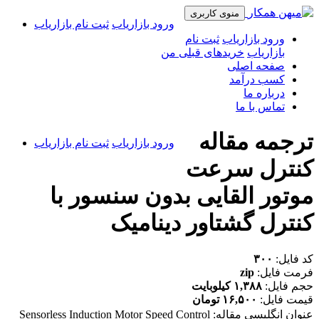
منوی کاربری
ورود بازاریاب
ثبت نام بازاریاب
ورود بازاریاب
ثبت نام
بازاریاب
خریدهای قبلی من
صفحه اصلی
کسب درآمد
درباره ما
تماس با ما
ترجمه مقاله
ورود بازاریاب
ثبت نام بازاریاب
کنترل سرعت
موتور القایی بدون سنسور با
کنترل گشتاور دینامیک
کد فایل:
۳۰۰
فرمت فایل:
zip
حجم فایل:
۱,۳۸۸ کیلوبایت
قیمت فایل:
۱۶,۵۰۰ تومان
عنوان انگلیسی مقاله:
Sensorless Induction Motor Speed Control