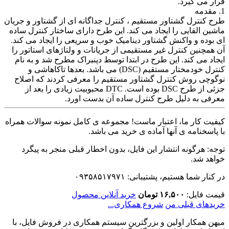
قرار می گیرد.
1. مقدمه
طرح کنترل گشتاور مستقیم ، کنترل جداگانه ای از گشتاور و جریان
ماشین القایی را ایجاد می کند. این طرح دارای ساختار کنترل ساده
ای بوده و واکنش گشتاور دینامیک خوب و سریعی را ایجاد می کند.
آن همچنین کنترل غیر مستقیمی از جریانات و ولتاژهای استاتور را
ایجاد می کند. این طرح در ابتدا توسط دپنبراک مطرح شد و به نام
کنترل خودمختار مستقیم (DSC) می باشد. بعدها تاکاهاشی و
نوگوچی روش کنترل گشتاور مستقیم را معرفی کردند که اصلاح
جزئی از طرح DSC بوده است. DTC محبوبیت زیادی را بعد از
معرفی به دلیل طرح کنترل ساده آن بدست اورد.
کیفیت کار ما، اعتبار ماست! مجموعه ی کامل نمونه سوالات همراه
با پاسخنامه ی آنها آماده ی خرید می باشد.
توجه: هرگونه انتشار این فایل، بدون اخطار قبلی منجر به پیگرد
خواهد شد.
در کنار شما هستیم، پشتیبانی: ۰۹۳۵۸۵۱۷۹۷۱
قیمت فایل:
۱۶,۵۰۰ تومان
خرید آنلاین محصول
خریدهای قبلی من
شروع همکاری...
میهن همکار اولین و بزرگترین سیستم همکاری در فروش فایل، با