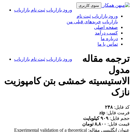
منوی کاربری
ورود بازاریاب
ثبت نام بازاریاب
ورود بازاریاب
ثبت نام
بازاریاب
خریدهای قبلی من
صفحه اصلی
کسب درآمد
درباره ما
تماس با ما
ترجمه مقاله
ورود بازاریاب
ثبت نام بازاریاب
مدول
الاستیسیته خمشی بتن کامپوزیت
نازک
کد فایل:
۲۴۸
فرمت فایل:
zip
حجم فایل:
۹۰۹ کیلوبایت
قیمت فایل:
۸,۸۰۰ تومان
عنوان انگلیسی مقاله:
Experimental validation of a theoretical