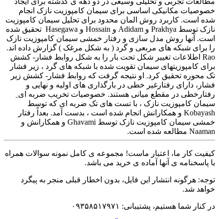
مطالعات تجربی و تحلیلی وسیعی در دو دهه ی گذشته برای ایجاد
خصوصیات مکانیکی اساسی برای سیمان کامپوزیت نازک انجام
شده است. کاربرد روش المان محدود برای تحلیل سیمان کامپوزیت
نازک توسط Prakhya و Adidam و Hossain و Hasegawa تحقیق شده
است. آنها روش مدل سازی و رفتار خمشی سیمان کامپوزیت نازک
را برای شبکه های مربعی و گرد ( به شکل مرغک ) گزارش داده اند.
Rao اطلاعات تغییر شکل تحت بار را به شکل روابط فشار- کشش
برای کامپوزیتهای سیمان تقویت شده با شبکه های گرد ، زیر فشار
تک محوره تحقیق کرد. او نتیجه گرفت که روابط فشار- کشش زیر
فشار، دارای رفتارغیر خطی در بارگذاری های اولیه و نهایی و
رفتارخطی در مقطع میانی هستند. خصوصیات تخریب ضربه ای ِ
سیمان کامپوزیت نازک ، با تست های تک ضربه ای که توسط
Kobayash و همکارانش انجام شده است ، بدست آمد. بعداً رفتار
خمشی سیمان کامپوزیت نازک توسط Ghavami و همکارانش و
Naaman مطالعه شده است.
کیفیت کار ما، اعتبار ماست! مجموعه ی کامل نمونه سوالات همراه
با پاسخنامه ی آنها آماده ی خرید می باشد.
توجه: هرگونه انتشار این فایل، بدون اخطار قبلی منجر به پیگرد
خواهد شد.
در کنار شما هستیم، پشتیبانی: ۰۹۳۵۸۵۱۷۹۷۱