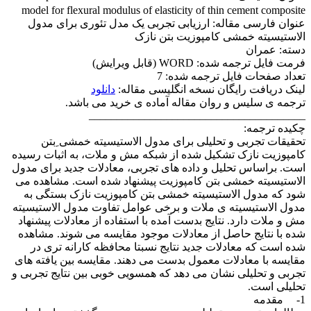
model for flexural modulus of elasticity of thin cement composite
عنوان فارسی مقاله: ارزیابی تجربی یک مدل تئوری برای مدول
الاستیسیته خمشی کامپوزیت بتن نازک
دسته: عمران
فرمت فایل ترجمه شده: WORD (قابل ویرایش)
تعداد صفحات فایل ترجمه شده: 7
لینک دریافت رایگان نسخه انگلیسی مقاله:
دانلود
ترجمه ی سلیس و روان مقاله آماده ی خرید می باشد.
_______________________________________
چکیده ترجمه:
تحقیقات تجربی و تحلیلی برای مدول الاستیسیته خمشی ِبتن
کامپوزیت نازک تشکیل شده از شبکه مش و ملات، به اثبات رسیده
است. براساس تحلیل و داده های تجربی، معادلات جدید برای مدول
الاستیسیته خمشی بتن کامپوزیت پیشنهاد شده است. مشاهده می
شود که مدول الاستیسیته خمشی بتن کامپوزیت نازک بستگی به
مدول الاستیسیته ی ملات و برخی عوامل تفاوت مدول الاستیسیته
مش و ملات دارد. نتایج بدست آمده با استفاده از معادلات پیشنهاد
شده با نتایج حاصل از معادلات موجود مقایسه می شوند. مشاهده
شده است که معادلات جدید نتایج نسبتا محافظه کارانه تری در
مقایسه با معادلات معمول بدست می دهند. مقایسه بین یافته های
تجربی و تحلیلی نشان می دهد که همسویی خوبی بین نتایج تجربی و
تحلیلی است.
1-
مقدمه