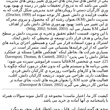
يكي از چالش هاي سازمان هاي امروزي تغيير روش هاي مديريت
علمي مي باشد كه به تدريج از تحقيقات تيلور در زمينه ي بهبود بهره
وري كارگران دستي تا رويكردهاي جديد مديريتي شكل گرفت كه به
ماهيت فزاينده ي دانش عميق كار توجه نموده اند (Drucker, 1999).
مديريت دانش (KM) بعنوان رشته اي كه محصول و نيروي محركه
ي اين تغيير مي باشد: بهبود بهره‌وري شاغل دانش يكي از اهداف
اصلي KM بشمار مي آيد. (Wiig, 2002; Schütt, 2003)
با اين وجود، قسمت اعظم تحقيق و تجربه ي مديريت دانش بر سطح
سازماني و هدف قرار دادن توسعه ي محيطي كه دانش ايجاد،
اشتراك و مورد استفاده قرار مي گيرد و همينطور اجراي برنامه هاي
خاصي كه از اين فرايندها پشتيباني مي كنند، متمركز است. در
بسياري شركت ها، بخاطر اينكه "هيچكس ظاهرا مسئله ي عملكرد
شاغل دانش را نمي پذيرد" (Davenport, Thomas, & Cantrell, 2002:
25)، جنبه ي شخصي KMغالبا بدست فراموشي سپرده مي شود؛
يعني برنامه ها و سيستم هايي كه بدون تفكر درمورد اينكه چگونه با
فعاليت ها و كارهاي يكنواخت روزمره ي كاركنان دانش فردي
مطابقت دارند، طراحي مي شوند. درنتيجه كاركنان دانش، اغلب،
فعاليت هاي جديد KM را بعنوان هزينه هاي ثابت، بجاي ساده تر
ساختن كار درنظر مي گيرند (Davenport & Glaser, 2002).
کیفیت کار ما، اعتبار ماست! مجموعه ی کامل نمونه سوالات همراه
با پاسخنامه ی آنها آماده ی خرید می باشد.
توجه: هرگونه انتشار این فایل، بدون اخطار قبلی منجر به پیگرد