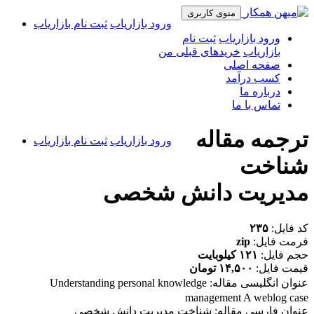
منوی کاربری
ورود بازاریاب
ثبت نام بازاریاب
ورود بازاریاب
ثبت نام
بازاریاب
خریدهای قبلی من
صفحه اصلی
کسب درآمد
درباره ما
تماس با ما
ترجمه مقاله
ورود بازاریاب
ثبت نام بازاریاب
شناخت
مديريت دانش شخصی
کد فایل:
۲۳۵
فرمت فایل:
zip
حجم فایل:
۱۲۱ کیلوبایت
قیمت فایل:
۱۴,۵۰۰ تومان
عنوان انگلیسی مقاله:
Understanding personal knowledge
management A weblog case
عنوان فارسی مقاله: شناخت مديريت دانش شخصي