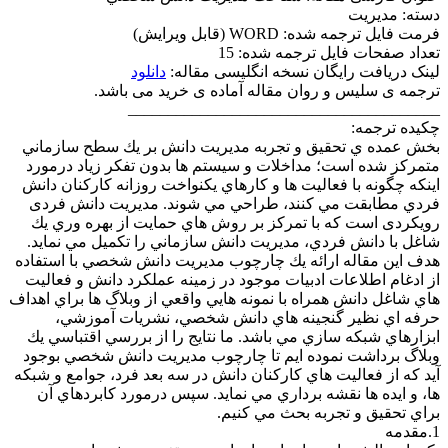
دسته: مدیریت
فرمت فایل ترجمه شده: WORD (قابل ویرایش)
تعداد صفحات فایل ترجمه شده: 15
لینک دریافت رایگان نسخه انگلیسی مقاله:
دانلود
ترجمه ی سلیس و روان مقاله آماده ی خرید می باشد.
_______________________________________
چکیده ترجمه:
بخش عمده ي تحقيق و تجربه مديريت دانش بر يك سطح سازماني
متمركز شده است؛ مداخلات و سيستم ها بدون تفكر زياد درمورد
اينكه چگونه با فعاليت ها و كارهاي يكنواخت روزانه كاركنان دانش
فردي مطابقت مي كنند، طراحي مي شوند. مديريت دانش فردی
رویکردی است كه با تمركز بر روش هاي حمايت از بهره وري يك
شاغل با دانش فردي، مديريت دانش سازماني را تكميل مي نمايد.
هدف اين مقاله ارائه يك چارچوب مديريت دانش شخصي با استفاده
از ادغام اطلاعات ادبيات موجود در زمينه عملكرد دانش و فعاليت
هاي شاغل دانش همراه با نمونه هايي واقعي از وبلاگ ها براي اهداف
حرفه اي نظير گنجينه هاي دانش شخصي، نشريات آموزشي،
ابزارهاي شبكه سازي مي باشد. ما نتايج را از بررسي اقتباسي يك
وبلاگ برداشت نموده ايم تا چارچوب مديريت دانش شخصي بوجود
آيد كه از فعاليت هاي كاركنان دانش در سه بعد فرد، جوامع و شبكه
ها، و ايده ها نقشه برداري مي نمايد. سپس درمورد كابردهاي آن
براي تحقيق و تجربه بحث مي كنيم.
1.مقدمه