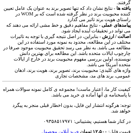
گرفتند.
یافته ها -
نتایج نشان داد که تنها تصویر برند به عنوان یک عامل تعیین
کننده محبوبیت برند در نظر گرفته شده است که بر WOM در
راستای هویت برند تاثیر می گذارد
پیامدهای عملی -
نتایج مفاهیم دقیق و خط مشی ارائه می دهند که
می تواند در تحقیقات آینده ایجاد شود.
اصالت / ارزش -
بنابراین، در اصل نتیجه گیری با توجه به تاثیرات
مختلف در این مطالعه، محدود به نمونه مورد استفاده در این
مطالعه می باشد. به نظر می رسد تحقیق محبوبیت موجود صرفا در
چارچوب ایالات متحده باشد. این مطالعه برای بهترین دانش
نویسنده، اولین بررسی مفهوم محبوبیت برند در خارج از ایالات
متحده آمریکا می باشد.
واژه های کلیدی: محبوبیت برند، تصویر برند، هویت برند، اذهان
عمومی، برند های مد، مشخصات تجاری
کیفیت کار ما، اعتبار ماست! مجموعه ی کامل نمونه سوالات همراه
با پاسخنامه ی آنها آماده ی خرید می باشد.
توجه: هرگونه انتشار این فایل، بدون اخطار قبلی منجر به پیگرد
خواهد شد.
در کنار شما هستیم، پشتیبانی: ۰۹۳۵۸۵۱۷۹۷۱
قیمت فایل:
۱۲,۵۰۰ تومان
خرید آنلاین محصول