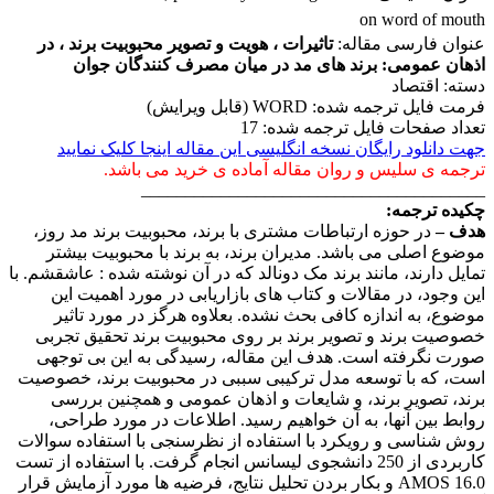
on word of mouth
عنوان فارسی مقاله:
تاثیرات ، هویت و تصویر محبوبیت برند ، در
اذهان عمومی: برند های مد در میان مصرف کنندگان جوان
دسته: اقتصاد
فرمت فایل ترجمه شده: WORD (قابل ویرایش)
تعداد صفحات فایل ترجمه شده: 17
جهت دانلود رایگان نسخه انگلیسی این مقاله اینجا کلیک نمایید
ترجمه ی سلیس و روان مقاله آماده ی خرید می باشد.
_______________________________________
چکیده ترجمه:
هدف –
در حوزه ارتباطات مشتری با برند، محبوبیت برند مد روز،
موضوع اصلی می باشد. مدیران برند، به برند با محبوبیت بیشتر
تمایل دارند، مانند برند مک دونالد که در آن نوشته شده : عاشقشم. با
این وجود، در مقالات و کتاب های بازاریابی در مورد اهمیت این
موضوع، به اندازه کافی بحث نشده. بعلاوه هرگز در مورد تاثیر
خصوصیت برند و تصویر برند بر روی محبوبیت برند تحقیق تجربی
صورت نگرفته است. هدف این مقاله، رسیدگی به این بی توجهی
است، که با توسعه مدل ترکیبی سببی در محبوبیت برند، خصوصیت
برند، تصویر برند، و شایعات و اذهان عمومی و همچنین بررسی
روابط بین آنها، به آن خواهیم رسید. اطلاعات در مورد طراحی،
روش شناسی و رویکرد با استفاده از نظرسنجی با استفاده سوالات
کاربردی از 250 دانشجوی لیسانس انجام گرفت. با استفاده از تست
AMOS 16.0 و بکار بردن تحلیل نتایج، فرضیه ها مورد آزمایش قرار