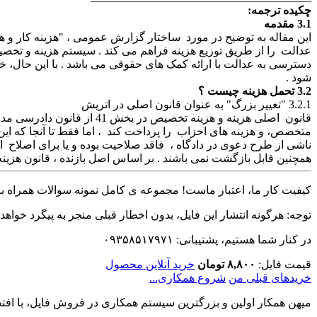
چکیده ترجمه:
3.1 مقدمه
این مقاله به توضیح در مورد ساختار گزارش عمومی ، "هزینه کار و 
عدالت را از طریق توزیع هزینه فراهم می کند . سیستم هزینه و تخص
دسترسی به عدالت با ارائه کمک های حقوقی می باشد . با این حال، خ
شود .
3.2 تحمل هزینه چیست ؟
3.2.1 "تغییر بزرگ" به عنوان قانون اصلی در اتریش
قانون اصلی هزینه و هزینه 
متخصص، و هزینه های احزاب را پرداخت کند ، اما فقط تا آنجا که این 
ناشی از طرح دعوی در دادگاه ، فاقد صلاحیت بوده و یا برای اصلاح ا
همچنین قابل بازگشت نمی باشند . بر اساس اصل بازنده ، قانون هزینه
کیفیت کار ما، اعتبار ماست! مجموعه ی کامل نمونه سوالات همراه با 
توجه: هرگونه انتشار این فایل، بدون اخطار قبلی منجر به پیگرد خواهد
در کنار شما هستیم، پشتیبانی: ۰۹۳۵۸۵۱۷۹۷۱
قیمت فایل:
۸,۸۰۰ تومان
خرید آنلاین محصول
خریدهای قبلی من
شروع همکاری...
میهن همکار اولین و بزرگترین سیستم همکاری در فروش فایل، با افتخا