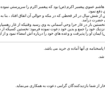
شم عموي پيغمبر اكرم (ص) بود كه پيغمبر اكرم را سرپرستي نموده و در
دفع نمود.
 از شش سال در اثر قحطي كه در مكه و حوالي آن اتفاق افتاد ، بنا به
ن حضرت درآمد.
نخستين بار در غار حرا وحي آسماني به وي رسيد وقتيكه از غار رهسپار
ديك خود را جمع و بدين خود دعوت نموده فرمود: نخستين كسيكه از شما
ص) ايمان او را پذيرفت و وعده هاي خود را درباره اش امضاء نمود و ا
پاسخنامه ی آنها آماده ی خرید می باشد.
 شد.
ر از شما بازدیدکنندگان گرامی دعوت به همکاری می‌نماید.