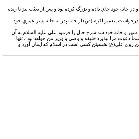
 خانة خود جاي داده و بزرگ كرده بود و پس از بعثت نيز تا زنده
 درخواست پيغمبر اكرم (ص) از خانة پدر به خانة پسر عموي خود
 شهر و خانة خود شد شرح حال را فرمود علي عليه السلام به آن
 دعوت مرا بپذيرد خليفه و وصي و وزير من خواهد بود ، تنها
ز اين روي علي(ع) نخسيتن كسي است در اسلام كه ايمان آورد و