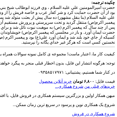
چکیده ترجمه:
حضرت اميرالمومنين علي عليه السلام ، وي فرزند ابوطالب شيخ بني ها
بود از آن حضرت حمايت كرد و شر كفار عرب و خاصه قريش را از وي 
علي عليه السلام (بنا بنقل مشهور) ده سال پيش از بعثت متولد شد پس
پيغمبر اكرم(ص) منتقل گرديد و تحت سرپرستي و پرورش مستقيم آ
پس از چند سال كه پيغمبر اكرم (ص) به موهبت نبوت نائل شد و براي 
حضرت ايمان آورد. و باز در مجلسي كه پيغمبر اكرم(ص) خويشاوندان نز
كسيكه از جاي خود بلند شد و ايمان آورد علي(ع) بود و پيغمبر اكرم (
نخستين كسي است كه هرگز غير خداي يگانه را نپرستيد.
کیفیت کار ما، اعتبار ماست! مجموعه ی کامل نمونه سوالات همراه با 
توجه: هرگونه انتشار این فایل، بدون اخطار قبلی منجر به پیگرد خواهد
در کنار شما هستیم، پشتیبانی: ۰۹۳۵۸۵۱۷۹۷۱
قیمت فایل:
۶,۸۰۰ تومان
خرید آنلاین محصول
خریدهای قبلی من
شروع همکاری...
میهن همکار اولین و بزرگترین سیستم همکاری در فروش فایل، با افتخا
شروع یک همکاری نوین و پرسود در سریع ترین زمان ممکن...
شروع همکاری در فروش