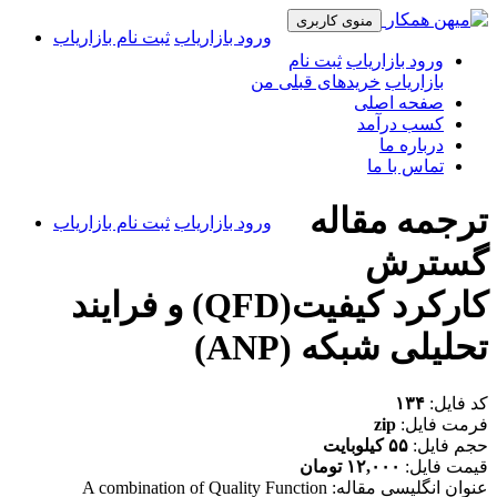
منوی کاربری
ورود بازاریاب
ثبت نام بازاریاب
ورود بازاریاب
ثبت نام
بازاریاب
خریدهای قبلی من
صفحه اصلی
کسب درآمد
درباره ما
تماس با ما
ترجمه مقاله
ورود بازاریاب
ثبت نام بازاریاب
گسترش
کارکرد کیفیت(QFD) و فرایند
تحلیلی شبکه (ANP)
کد فایل:
۱۳۴
فرمت فایل:
zip
حجم فایل:
۵۵ کیلوبایت
قیمت فایل:
۱۲,۰۰۰ تومان
عنوان انگلیسی مقاله: A combination of Quality Function