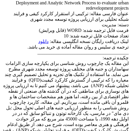
Deployment and Analytic Network Process to evaluate urban
redevelopment projects
عنوان فارسی مقاله: ترکیبی از استقرار کارکرد کیفی و فرایند
شبکه تحلیلی برای ارزیابی پروژه توسعه مجدد شهری
دسته: مدیریت
فرمت فایل ترجمه شده: WORD (قابل ویرایش)
تعداد صفحات فایل ترجمه شده: 10
لینک دریافت رایگان نسخه انگلیسی مقاله:
دانلود
ترجمه ی سلیس و روان مقاله آماده ی خرید می باشد.
____
___________________________________
چکیده ترجمه:
این مقاله یک چارچوب روش شناسی برای یکپارچه سازی الزامات
سهامداران و جنبه های مختلف پروژه توسعه مجدد شهری مطرح
می نماید. ما استفاده از تکنیک های تجزیه و تحلیل تصمیم گیری چند
معیاره را که ترکیبی از گسترش کارکرد کیفیت(QFD) و فرایند
تحلیلی شبکه (ANP) می باشد، پیشنهاد می کنیم تا به ارزیابی پروژه
های نوسازی برای مناطقی که در آن گذشته های صنعتی از نقطه
نظر اقتصادی از بین رفته، اما هنوز هم مشخصات ساختمان ها و
قلمرو آن باقی مانده است، بپردازیم. این مقاله، کاربرد چارچوب
روش شناسی را به منظور ارزیابی جنبه های اصلی تحول محل :بل
دی مای" در مارسی، یک کارخانه توتون و تنباکو سابق که در در
اوایل دهه 1990، با مساحت 45000 متر مربع که مرکز حوادث
فرهنگی و هنری معاصر بوده است، شرح می دهد. از طریق ادغام
گسترش کارکرد کیفیت(QFD) و فرایند تحلیلی شبکه (ANP) ، قصد