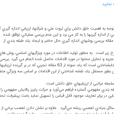
نمایید
وجه به اهميت خلق دانش براي ثروت ملي و شركتها، ارزيابي اندازه گيري 
 اندازه گيريها را به كار مي برد و اين عدم بررسي عملياتي توافق شده
اله بررسي روشهاي اندازه گيري حال حاضر و ايجاد يك طبقه بندي از
زير است . به منظور توليد اطلاعات در مورد ويژگيهاي اساسي روش هاي 
تجزيه و تحليل محتوا در مورد اقدامات حاصل شده انجام مي گيرد. بررسي
ادبيات شامل تحقيق كلمات كليدي در بانگهاي اطلاعاتي كتابشناختي است كه يك نمونه از 63 مقاله تجربي كه در بر گيرنده ارزي
بطور مستقل يك نقشه شناختي از اين اقدامات بر اساس سه ويژگي متف
لسله مراتبي از ارزيابيهاي خلق دانش است .
ه بندي مفهومي گسترده فراهم مي‌آورد و حركت پاييز پالايش مفهومي را 
زيابي در برابر تعاريف موجود قابل قياس را تسهيل نمايد باعث پيشرفت تح
ل بنيادي تعصبي ريشه مي‌گيرد . علاوه بر نشان دادن تعصب برخي از