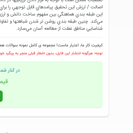
تعصبات ممكن است با توجه به قرار دادن ارزيابيها در داخل
اصالت / ارزش اين تحقيق پيامدهاي قابل توجهي را براي
اين طبقه بندي هماهنگي بين مفهوم ساخت دانش و ارزياب
مي‌كند. چنين طبقه بندي روشن تر شدن شباهتها و تفاو
شناسايي مناطق غفلت از مطالعه آسان مي‌سازد.
کیفیت کار ما، اعتبار ماست! مجموعه ی کامل نمونه سوالات همرا
توجه: هرگونه انتشار این فایل، بدون اخطار قبلی منجر به پیگرد خو
در کنار شما هس
قیم