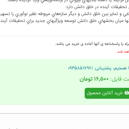
 فرآيند يا دسته بنديهاي بيروني در برنامه‌نويسي وارد گرديده باشند.
 تحقيقات آينده در خلق دانش دارد:
ي و تمايز بين خلق دانش و ديگر سازه‌هاي مربوطه نظير نوآوري را تسهي
تها ميان بخشهاي خلق دانش توسعه ويژگيهاي جديد براي تحقيقات آينده
ه با پاسخنامه ی آنها آماده ی خرید می باشد.
اهد شد.
تیم، پشتیبانی: ۰۹۳۵۸۵۱۷۹۷۱
ت فایل:
۱۶,۵۰۰ تومان
خرید آنلاین محصول