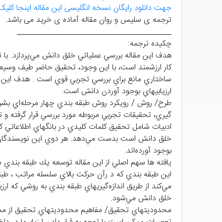
جهت دانلود رایگان نسخه انگلیسی این مقاله اینجا کلیک 
ترجمه ی سلیس و روان مقاله آماده ی خرید می باشد.
_______________________________________
چکیده ترجمه:
هدف اين مقاله بررسي عملياتي خلق دانش مي‌پردازد. با ت
كار ارزشمند است، با اين وجود، تحقيق حاضر طيف وسيعي از
ساختاري مانع براي بررسي تجربي قوي است . هدف اين مق
ارزيابيهاي بوجود آوردن دانش است.
طرح/ روش / رويكرد روش طبقه بندي چهار مرحله‌اي بشرح 
گيري، تحقيقات تجربي مربوطه مورد بررسي قرار گرفته و 
خلق دانش است بدست مي‌دهد. هر دوي اين نويسندگان 
بوجود آورده‌اند.
يافته ها سهم اصلي از اين مقاله توسعه يك طبقه بندي س
اين طبقه بندي كه د رآن حركت بالاي سلسله مراتب ، طبق
مي‌كند از طريق اندازه‌گيريهاي طبقه بندي به روشي كه ار
خلق دانش مي‌شود.
محدوديتهاي تحقيق/ مفاهيم محدوديتهاي تحقيق از مسائ