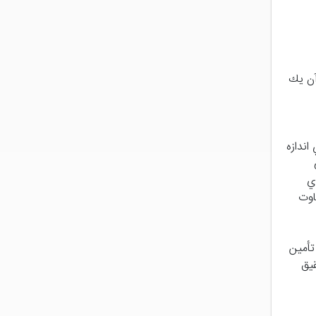
آن يك
اندازه
ابيهاي
اوت
تأمين
قيق