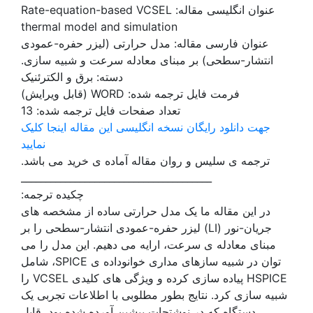
عنوان انگلیسی مقاله:
Rate-equation-based VCSEL
thermal model and simulation
عنوان فارسی مقاله:
مدل حرارتی (لیزر حفره-عمودی
انتشار-سطحی) بر مبنای معادله سرعت و شبیه سازی.
دسته: برق و الکترئنیک
فرمت فایل ترجمه شده: WORD (قابل ویرایش)
تعداد صفحات فایل ترجمه شده: 13
جهت دانلود رایگان نسخه انگلیسی این مقاله اینجا کلیک
نمایید
ترجمه ی سلیس و روان مقاله آماده ی خرید می باشد.
_______________________________________
چکیده ترجمه:
در این مقاله ما یک مدل حرارتی ساده از مشخصه های
جریان-نور (LI) لیزر حفره-عمودی انتشار-سطحی را بر
مبنای معادله ی سرعت، ارایه می دهیم. این مدل را می
توان در شبیه سازهای مداری خوانوداده ی SPICE، شامل
HSPICE پیاده سازی کرده و ویژگی های کلیدی VCSEL را
شبیه سازی کرد. نتایج بطور مطلوبی با اطلاعات تجربی یک
دستگاه که در نوشتجات پیشین آورده شده بود، قابل