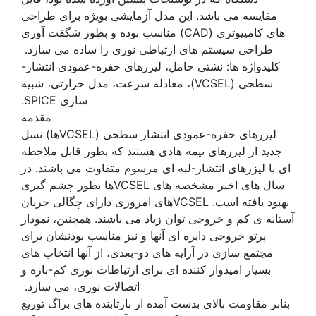
مقایسه می باشد. این مدل آزمایشی بویژه برای طراحی
های کامپیوتری (CAD) مناسب بوده و بطور شگفت آوری
طراحی سیستم های ارتباطی نوری را ساده می سازد.
کلیدواژه ها: نشتی حامل، لیزرهای حفره-عمودی انتشار-
سطحی (VCSEL)، معادله سرعت، مدل حرارتی، شبیه
سازی SPICE.
مقدمه
لیزرهای حفره-عمودی انتشار سطحی (VCSELها) نسل
جدید از لیزرهای نیمه هادی هستند که بطور قابل ملاحظه
ای با لیزرهای انتشار-لبه ای مرسوم متفاوت می باشند. در
سال های اخیر مشخصه های VCSELها بطور چشم گیری
بهبود یافته است. VCSELهای امروزی دارای چگالی جریان
آستانه ی کم و خروجی توان زیاد می باشند. همچنین، نمودار
پرتو خروجی دایره ای آنها و نیز مناسب بودنشان برای
مجتمع سازی در آرایه های دو-بعدی، از آنها انتخاب های
بسیار امیدوار کننده ای برای ارتباطات نوری کم-بازه و
اتصالات نوری، می سازد.
بنابر مقاومت بالای بدست آمده از بازتابنده های براگ توزیع