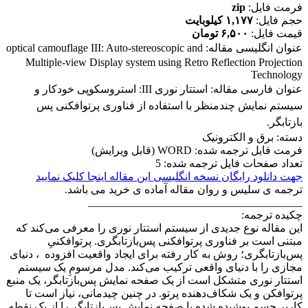
فرمت فایل:
zip
حجم فایل:
۱,۱۷۷ کیلوبایت
قیمت فایل:
۶,۵۰۰ تومان
عنوان انگلیسی مقاله:
optical camouflage III: Auto-stereoscopic and
Multiple-view Display system using Retro Reflection Projection
Technology
عنوان فارسی مقاله:
استتار نوری III: استروسکوپی خودکار و
سیستم نمایش چندمنظر با استفاده از فناوری پرتوافکنی پس
بازتابگر.
دسته: برق و الکترونیک
فرمت فایل ترجمه شده: WORD (قابل ویرایش)
تعداد صفحات فایل ترجمه شده: 5
جهت دانلود رایگان نسخه انگلیسی این مقاله اینجا کلیک نمایید
ترجمه ی سلیس و روان مقاله آماده ی خرید می باشد.
_______________________________________
چکیده ترجمه:
این مقاله نوع جدیدی از سیستم استتار نوری را معرفی می‌کند که
مبتنی است بر فناوری پرتوافکنی پس‌بازتابگری. پرتوافکنیِ
پس‌بازتابگری؛ روش به کار رفته برای ایجاد واقعیت افزوده ، دنیای
مجازی را با دنیای واقعی ترکیب می‌کند. مدل مرسومِ یک سیستم
استتار نوری متشکل است از یک صفحه نمایش پس‌بازتابگر، یک منبع
پرتوافکن و یک شکاف‌دهنده پرتو. در چنین چیدمانی، نیاز است تا
کاربر جسم پوشیده شده با صفحه نمایش پس‌بازتابگر را از یک نقطه