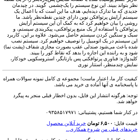
‌نظر بتواند ببیند. این نوع سیستم را یک‌چشمی گویند. در چیدمان
جدیدی که ما تدارک دیده‌ایم، هدف ما این است که با اعمال یک
سیستم آرایش پرتوافکن نوین دارای چندین نقطه‌نظر باشد. ما
روشی را بیان خواهیم کرد که به کمک آن این سیستم آرایش
پرتوافکن با استفاده از یک منبع پرتوافکنی، پیکربندی سیستم، و
سبک و سنگین کردن سیستم حاصل می‌شود. علاوه بر این، کاربرد
این سیستم در یک اتومبیل را توصیف خواهیم کرد. سیستم نصب
شده باعث می‌شود صندلی عقب بصورت مجازی شفاف (پشت ‌نما)
شود و به راننده این اجازه را بدهد که نقاط کور را ببیند.
کلیدواژه: فناوری پرتوافکنی پس بازتابگر، استروسکوپی خودکار،
نمایش چندمنظر، استتار نوری
کیفیت کار ما، اعتبار ماست! مجموعه ی کامل نمونه سوالات همراه
با پاسخنامه ی آنها آماده ی خرید می باشد.
توجه: هرگونه انتشار این فایل، بدون اخطار قبلی منجر به پیگرد
خواهد شد.
در کنار شما هستیم، پشتیبانی: ۰۹۳۵۸۵۱۷۹۷۱
قیمت فایل:
۶,۵۰۰ تومان
خرید آنلاین محصول
خریدهای قبلی من
شروع همکاری...